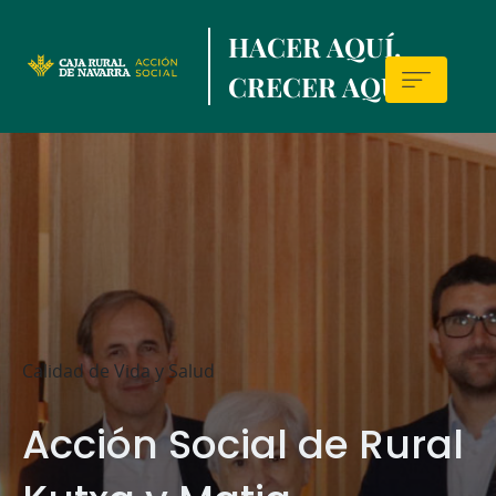
Skip
HACER AQUÍ,
to
main
CRECER AQUÍ.
contentt
Sala
de
prensa
Calidad de Vida y Salud
Acción Social de Rural