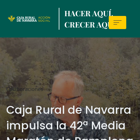
Skip
HACER AQUÍ,
to
main
CRECER AQUÍ.
contentt
Sala
de
prensa
Colaboraciones
Caja Rural de Navarra
impulsa la 42ª Media