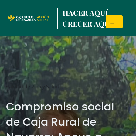
Skip
HACER AQUÍ,
to
main
CRECER AQUÍ.
contentt
Sala
de
prensa
Calidad de Vida y Salud
Compromiso social
de Caja Rural de