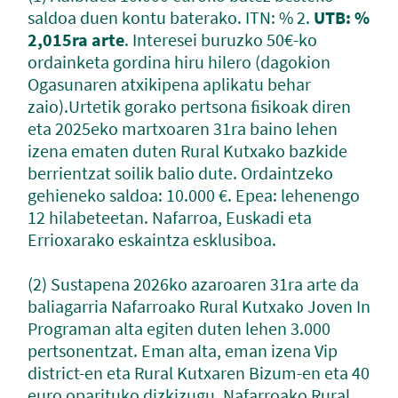
saldoa duen kontu baterako. ITN: % 2.
UTB: %
2,015ra arte
. Interesei buruzko 50€-ko
ordainketa gordina hiru hilero (dagokion
Ogasunaren atxikipena aplikatu behar
zaio).Urtetik gorako pertsona ﬁsikoak diren
eta 2025eko martxoaren 31ra baino lehen
izena ematen duten Rural Kutxako bazkide
berrientzat soilik balio dute. Ordaintzeko
gehieneko saldoa: 10.000 €. Epea: lehenengo
12 hilabeteetan​​​​. Nafarroa, Euskadi eta
Errioxarako eskaintza esklusiboa.
(2) Sustapena 2026ko azaroaren 31ra arte da
baliagarria Nafarroako Rural Kutxako Joven In
Programan alta egiten duten lehen 3.000
pertsonentzat. Eman alta, eman izena Vip
district-en eta Rural Kutxaren Bizum-en eta 40
euro oparituko dizkizugu. Nafarroako Rural