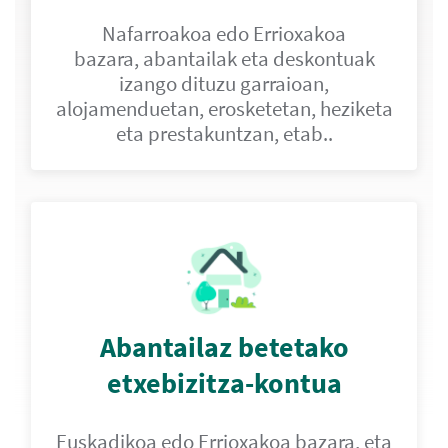
Nafarroakoa edo Errioxakoa
bazara, abantailak eta deskontuak
izango dituzu garraioan,
alojamenduetan, erosketetan, heziketa
eta prestakuntzan, etab..
Abantailaz betetako
etxebizitza-kontua
Euskadikoa edo Errioxakoa bazara, eta