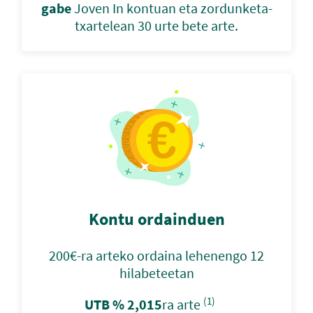
gabe
Joven In kontuan eta zordunketa-
txartelean 30 urte bete arte.
Kontu ordainduen
200€-ra arteko ordaina lehenengo 12
hilabeteetan
(1)
UTB % 2,015
ra arte