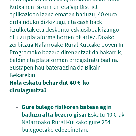
Kutxa ren Bizum-en eta Vip District
aplikazioan izena ematen baduzu, 40 euro
ordainduko dizkizugu, eta cash back
itzulketak eta deskontu esklusiboak izango
dituzu plataforma horren bitartez. Doako
zerbitzua Nafarroako Rural Kutxako Joven In
Programako bezero direnentzat da bakarrik,
baldin eta plataforman erregistratu badira.
Sustapen hau bateraezina da Bikain
Bekarekin.
Nola eskatu behar dut 40 €-ko
dirulaguntza?
Gure bulego fisikoren batean egin
baduzu alta bezero gisa:
Eskatu 40 €-ak
Nafarroako Rural Kutxako gure 254
bulegoetako edozeinetan.