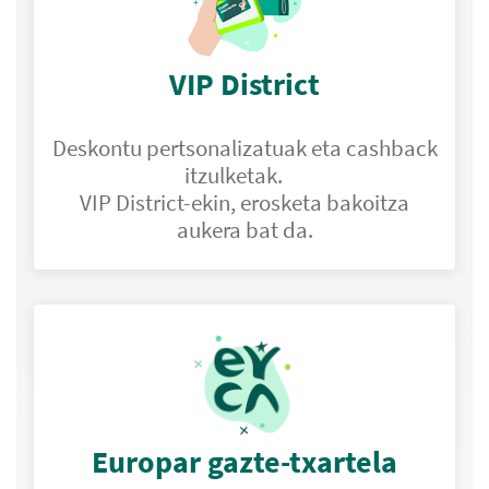
VIP District
Deskontu pertsonalizatuak eta cashback
itzulketak.
VIP District-ekin, erosketa bakoitza
aukera bat da.
Europar gazte-txartela