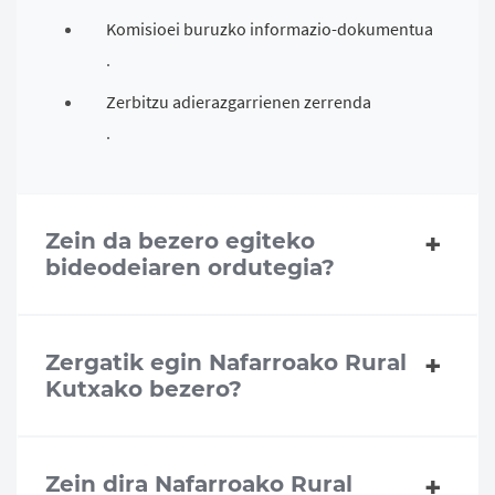
Komisioei buruzko informazio-dokumentua
.
Zerbitzu adierazgarrienen zerrenda
.
Zein da bezero egiteko
bideodeiaren ordutegia?
Zergatik egin Nafarroako Rural
Kutxako bezero?
Zein dira Nafarroako Rural