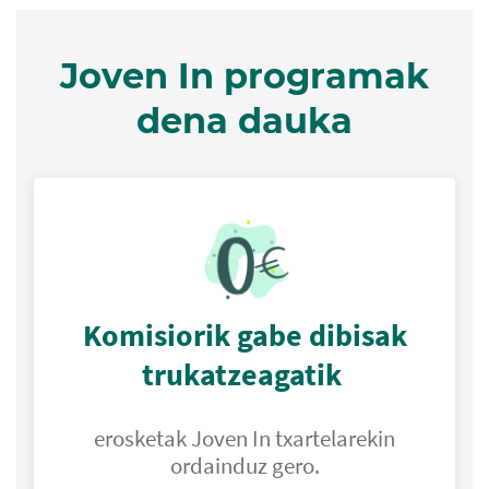
Joven In programak
dena dauka
Komisiorik gabe dibisak
trukatzeagatik
erosketak Joven In txartelarekin
ordainduz gero.