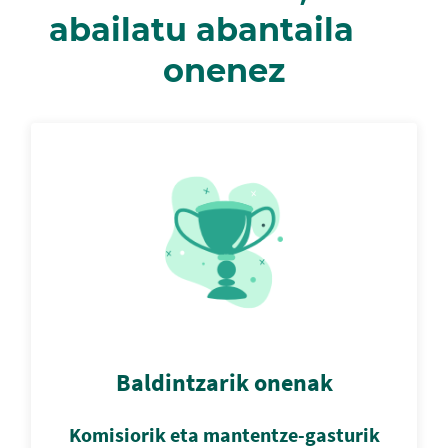
abailatu abantaila
onenez
Baldintzarik onenak
Komisiorik eta mantentze-gasturik