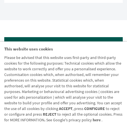
This website uses cookies
Please be advised that this website uses first-party and third-party
cookies for the following purposes: Technical cookies which allow the
website to work correctly and offer you a personalised experience.
Customisation cookies which, when authorised, will remember your
preferences on this website. Statistical cookies which, when
Lege-oharra
authorised, will analyse your visit to this website for statistical
purposes. Marketing or behavioural advertising cookies ( cookies are
Cookien politika
used for ads personalization ) which will analyse your visit to the
website to build your profile and offer you advertising. You can accept
Datuen babesa
the use of all cookies by clicking
ACCEPT
, press
CONFIGURE
to reject
or configure and press
REJECT
to reject all the optional cookies. Press
for
MORE INFORMATION
.
See Google's privacy policy
here
.