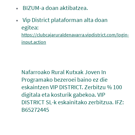
BIZUM-a doan aktibatzea.
Vip District plataforman alta doan
egitea:
https://clubcajaruraldenavarra.vipdistrict.com/login-
input.action
Nafarroako Rural Kutxak Joven In
Programako bezeroei baino ez die
eskaintzen VIP DISTRICT. Zerbitzu % 100
digitala eta kosturik gabekoa. VIP
DISTRICT SL-k eskainitako zerbitzua. IFZ:
B65272445