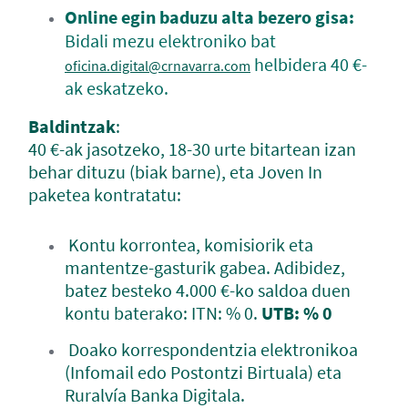
Online egin baduzu alta bezero gisa:
Bidali mezu elektroniko bat
helbidera 40 €-
oficina.digital@crnavarra.com
ak eskatzeko.
Baldintzak
:
40 €-ak jasotzeko, 18-30 urte bitartean izan
behar dituzu (biak barne), eta Joven In
paketea kontratatu:
Kontu korrontea, komisiorik eta
mantentze-gasturik gabea. Adibidez,
batez besteko 4.000 €-ko saldoa duen
kontu baterako: ITN: % 0.
UTB: % 0
Doako korrespondentzia elektronikoa
(Infomail edo Postontzi Birtuala) eta
Ruralvía Banka Digitala.