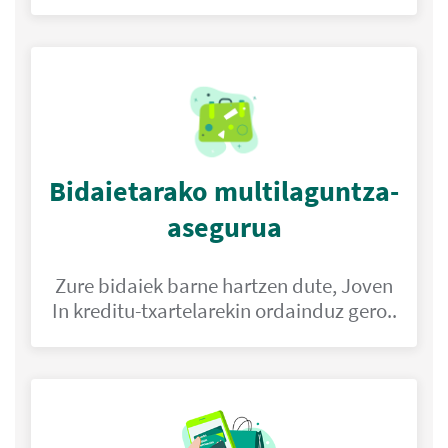
Bidaietarako multilaguntza-
asegurua
Zure bidaiek barne hartzen dute, Joven
In kreditu-txartelarekin ordainduz gero..