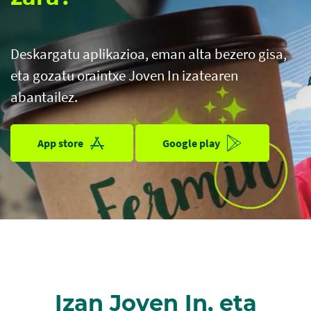
Deskargatu aplikazioa, eman alta bezero gisa,
eta gozatu oraintxe Joven In izatearen
abantailez.
App store
Google play
Izan Joven In, eta