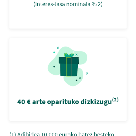
(Interes-tasa nominala % 2)
(2)
40 € arte oparituko dizkizugu
(1) Adibidea 10.000 euroko batez besteko