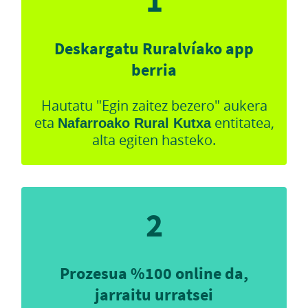
1
Deskargatu Ruralvíako app
berria
Hautatu "Egin zaitez bezero" aukera
eta
Nafarroako Rural Kutxa
entitatea,
alta egiten hasteko.
2
Prozesua %100 online da,
jarraitu urratsei