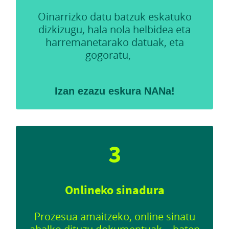
Oinarrizko datu batzuk eskatuko
dizkizugu, hala nola helbidea eta
harremanetarako datuak, eta
gogoratu,
Izan ezazu eskura NANa!
3
Onlineko sinadura
Prozesua amaitzeko, online sinatu