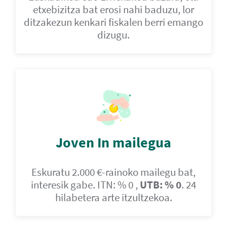
etxebizitza bat erosi nahi baduzu, lor
ditzakezun kenkari fiskalen berri emango
dizugu.
Joven In mailegua
Eskuratu 2.000 €-rainoko mailegu bat,
interesik gabe. ITN: % 0 ,
UTB: % 0
. 24
hilabetera arte itzultzekoa.