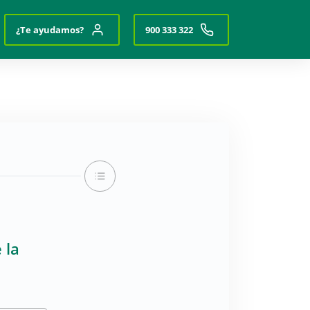
¿Te ayudamos?
900 333 322
 la