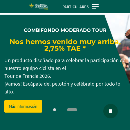
Skip
PARTICULARES
to
Cargando
Cargando
main
contenido,
contenido,
contentt
COMBIFONDO MODERADO TOUR
por
por
favor
favor
Nos hemos venido muy arriba,
espere...
espere...
2,75% TAE *
Un producto diseñado para celebrar la participación de
nuestro equipo ciclista en el
Tour de Francia 2026.
¡Vamos! Escápate del pelotón y celébralo por todo lo
alto.
Más información