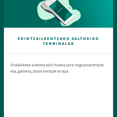
EKINTZAILEENTZAKO SALTOKIKO
TERMINALAK
Ordainketa-sistema ezin hobea zure negozioarentzat,
eta, gainera, bezeroentzat erraza.