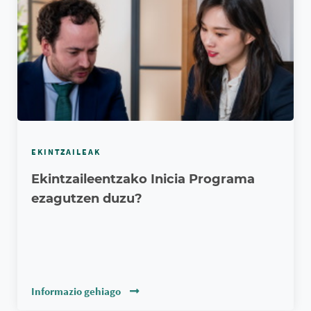
EKINTZAILEAK
Ekintzaileentzako Inicia Programa
ezagutzen duzu?
Informazio gehiago