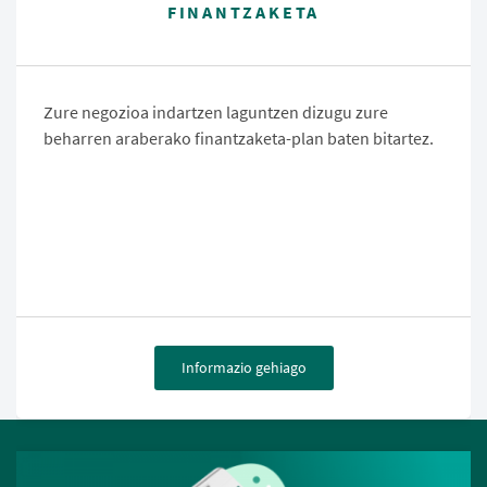
FINANTZAKETA
Zure negozioa indartzen laguntzen dizugu zure
beharren araberako finantzaketa-plan baten bitartez.
Informazio gehiago