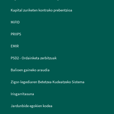
Kapital zuriketen kontrako prebentzioa
MiFID
PRIIPS
EMIR
PSD2 - Ordainketa zerbitzuak
Balioen gaineko araudia
Zigor-legediaren Betetzea Kudeatzeko Sistema
Irisgarritasuna
Jardunbide egokien kodea