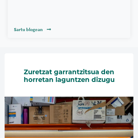
Sartu blogean
Zuretzat garrantzitsua den
horretan laguntzen dizugu