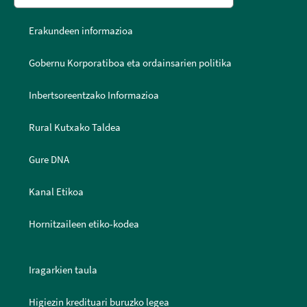
Erakundeen informazioa
Gobernu Korporatiboa eta ordainsarien politika
Inbertsoreentzako Informazioa
Rural Kutxako Taldea
Gure DNA
Kanal Etikoa
Hornitzaileen etiko-kodea
Iragarkien taula
Higiezin kredituari buruzko legea