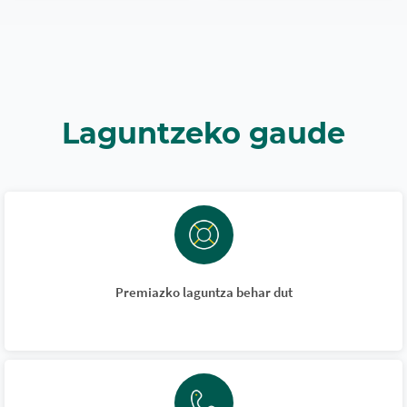
Laguntzeko gaude
Premiazko laguntza behar dut