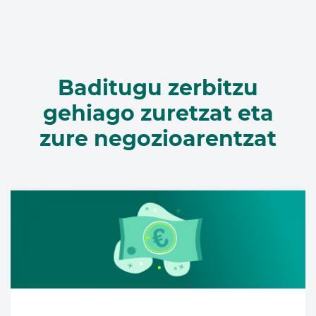
Baditugu zerbitzu
gehiago zuretzat eta
zure negozioarentzat