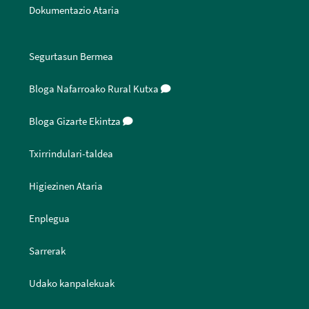
Dokumentazio Ataria
Segurtasun Bermea
Bloga Nafarroako Rural Kutxa
Bloga Gizarte Ekintza
Txirrindulari-taldea
Higiezinen Ataria
Enplegua
Sarrerak
Udako kanpalekuak