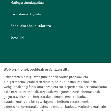
Mailegu simulagailua
Ekosistema digitala
Banakako ahakolkularitza
Joven IN
Web orri honek cookieak erabiltzen ditu
Jakinarazten dizugu webgune honek cookie propioak eta
hirugarrenenak erabiltzen dituela, helburu hauekin: Teknikoak,
webguneak ongi funtziona dezan eta zuri esperientzia pertsonalizatua
eskaintzeko. Pertsonalizatzekoak, webgunean zure lehentasunak
gogoraraz ditzaten, horretarako baimena ematen baduzu.
Estatistikoak, zure bisita webgunera helburu estatistikoekin
aztertzeko, horretarako baimena ematen baduzu. Marketinekoak edo