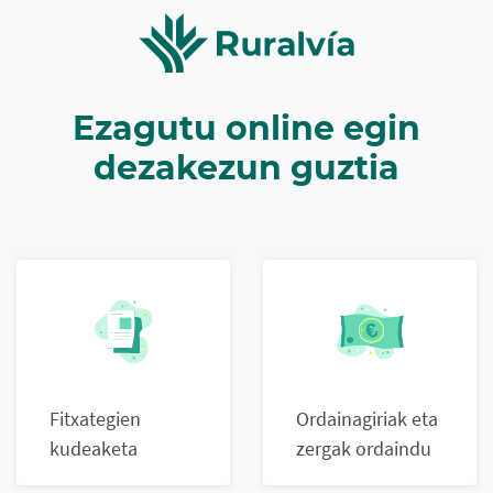
Ezagutu online egin
dezakezun guztia
Fitxategien
Ordainagiriak eta
kudeaketa
zergak ordaindu