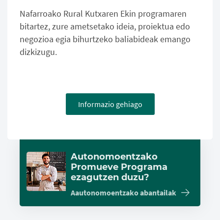
Nafarroako Rural Kutxaren Ekin programaren
bitartez, zure ametsetako ideia, proiektua edo
negozioa egia bihurtzeko baliabideak emango
dizkizugu.
Informazio gehiago
Autonomoentzako
Promueve Programa
ezagutzen duzu?
Aautonomoentzako abantailak