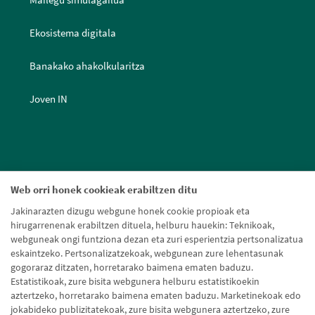
Mailegu simulagailua
Ekosistema digitala
Banakako ahakolkularitza
Joven IN
Web orri honek cookieak erabiltzen ditu
Jakinarazten dizugu webgune honek cookie propioak eta
hirugarrenenak erabiltzen dituela, helburu hauekin: Teknikoak,
webguneak ongi funtziona dezan eta zuri esperientzia pertsonalizatua
eskaintzeko. Pertsonalizatzekoak, webgunean zure lehentasunak
gogoraraz ditzaten, horretarako baimena ematen baduzu.
Estatistikoak, zure bisita webgunera helburu estatistikoekin
aztertzeko, horretarako baimena ematen baduzu. Marketinekoak edo
jokabideko publizitatekoak, zure bisita webgunera aztertzeko, zure