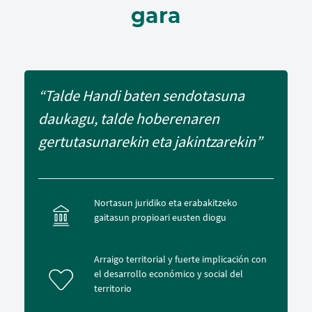
gara
“Talde Handi baten sendotasuna
daukagu, talde hoberenaren
gertutasunarekin eta jakintzarekin”
Nortasun juridiko eta erabakitzeko
gaitasun propioari eusten diogu
Arraigo territorial y fuerte implicación con
el desarrollo económico y social del
territorio