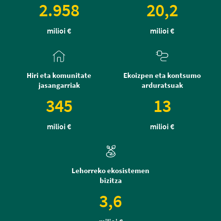
2.958
20,2
milioi €
milioi €
Hiri eta komunitate
Ekoizpen eta kontsumo
jasangarriak
arduratsuak
345
13
milioi €
milioi €
Lehorreko ekosistemen
bizitza
3,6