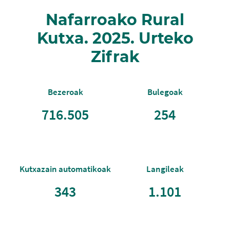
Nafarroako Rural
Kutxa. 2025. Urteko
Zifrak
Bezeroak
Bulegoak
716.505
254
Kutxazain automatikoak
Langileak
343
1.101