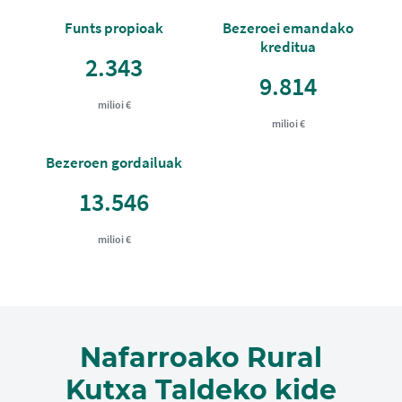
Funts propioak
Bezeroei emandako
kreditua
2.343
9.814
milioi €
milioi €
Bezeroen gordailuak
13.546
milioi €
Nafarroako Rural
Kutxa Taldeko kide