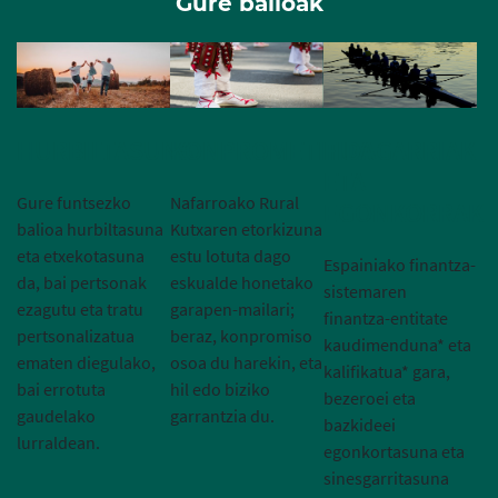
Gure balioak
HURBILTASUNA
KONPROMETITUA
FIDAGARRIAK
ETA
Gure funtsezko
Nafarroako Rural
EGONKORRAK
balioa hurbiltasuna
Kutxaren etorkizuna
eta etxekotasuna
estu lotuta dago
Espainiako finantza-
da, bai pertsonak
eskualde honetako
sistemaren
ezagutu eta tratu
garapen-mailari;
finantza-entitate
pertsonalizatua
beraz, konpromiso
kaudimenduna* eta
ematen diegulako,
osoa du harekin, eta
kalifikatua* gara,
bai errotuta
hil edo biziko
bezeroei eta
gaudelako
garrantzia du.
bazkideei
lurraldean.
egonkortasuna eta
sinesgarritasuna