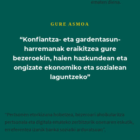
ematen diena.
GURE ASMOA
“Konfiantza- eta gardentasun-
harremanak eraikitzea gure
bezeroekin, haien hazkundean eta
ongizate ekonomiko eta sozialean
laguntzeko”
GURE XEDEA
“Pertsonen etorkizuna hobetzea, bezeroari aholkularitza
pertsonala eta digitala emateko zerbitzurik onenaren eskutik,
erreferentea izanik banka sozialki arduratsuan”.