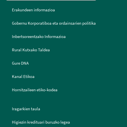
Erakundeen informazioa
Gobernu Korporatiboa eta ordainsarien politika
Inbertsoreentzako Informazioa
Rural Kutxako Taldea
Gure DNA
Kanal Etikoa
Hornitzaileen etiko-kodea
Iragarkien taula
Higiezin kredituari buruzko legea