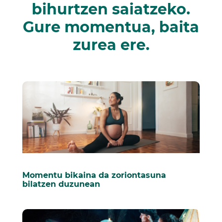
bihurtzen saiatzeko.
Gure momentua, baita
zurea ere.
Momentu bikaina da zoriontasuna
bilatzen duzunean