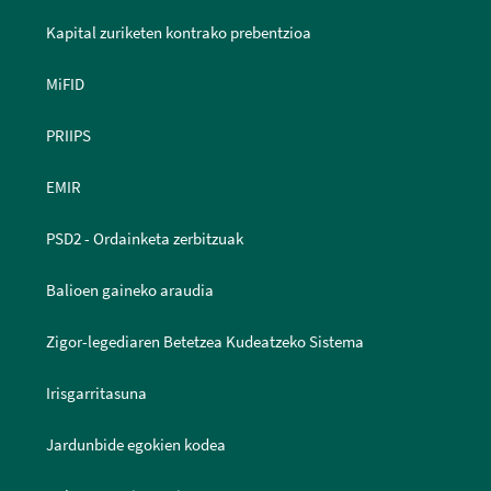
Kapital zuriketen kontrako prebentzioa
MiFID
PRIIPS
EMIR
PSD2 - Ordainketa zerbitzuak
Balioen gaineko araudia
Zigor-legediaren Betetzea Kudeatzeko Sistema
Irisgarritasuna
Jardunbide egokien kodea