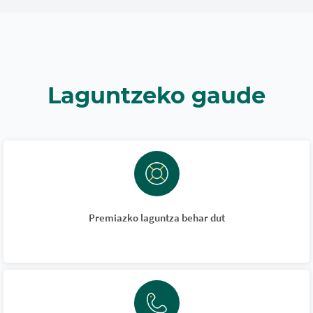
Laguntzeko gaude
Premiazko laguntza behar dut