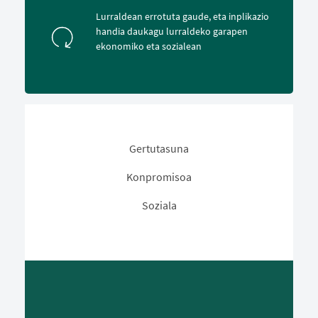
Lurraldean errotuta gaude, eta inplikazio
handia daukagu lurraldeko garapen
ekonomiko eta sozialean
Gertutasuna
Konpromisoa
Soziala