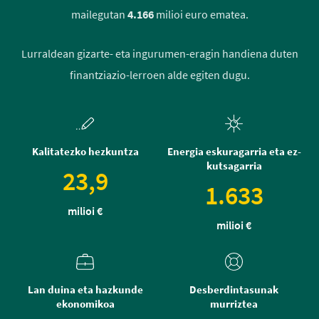
mailegutan
4.166
milioi euro ematea.
Lurraldean gizarte- eta ingurumen-eragin handiena duten
finantziazio-lerroen alde egiten dugu.
Kalitatezko hezkuntza
Energia eskuragarria eta ez-
kutsagarria
23,9
1.633
milioi €
milioi €
Lan duina eta hazkunde
Desberdintasunak
ekonomikoa
murriztea