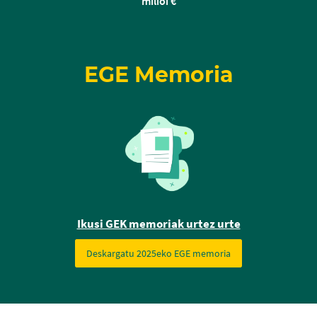
milioi €
EGE Memoria
Ikusi GEK memoriak urtez urte
Deskargatu 2025eko EGE memoria