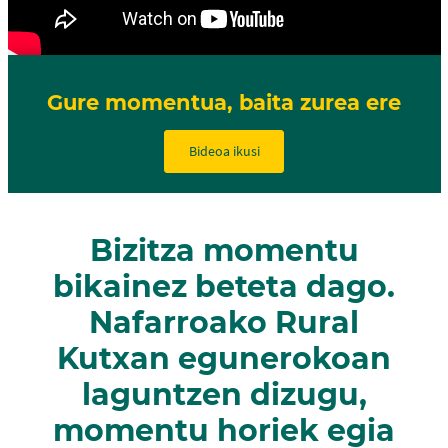
Gure momentua, baita zurea ere
Bideoa ikusi
Bizitza momentu
bikainez beteta dago.
Nafarroako Rural
Kutxan egunerokoan
laguntzen dizugu,
momentu horiek egia