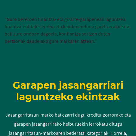
GURE IKUSPEGIA
"Gure bezeroen finantza- eta gizarte-garapenean laguntzea,
finantza-entitate sendoa eta kaudimenduna garela erakutsita,
beti zure ondoan dagoela, konfiantza sortzen duten
pertsonak daudelako gure markaren atzean.”
Garapen jasangarriari
laguntzeko ekintzak
Jasangarritasun-marko bat ezarri dugu kreditu-zorrorako eta
garapen jasangarrirako helburuekin lerrokatu ditugu
jasangarritasun-markoaren bederatzi kategoriak. Horrela,