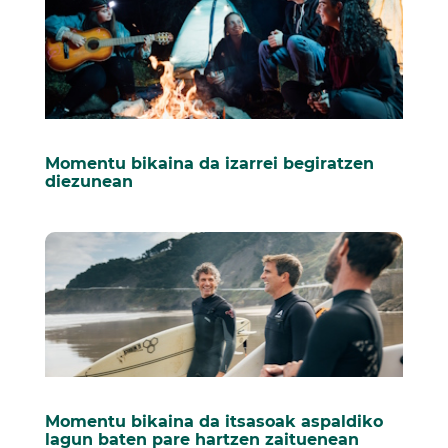
Momentu bikaina da izarrei begiratzen
diezunean
Momentu bikaina da itsasoak aspaldiko
lagun baten pare hartzen zaituenean