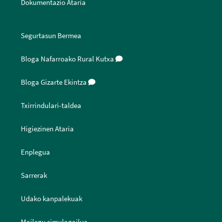
Dokumentazio Ataria
Segurtasun Bermea
Bloga Nafarroako Rural Kutxa
Bloga Gizarte Ekintza
Txirrindulari-taldea
Higiezinen Ataria
Enplegua
Sarrerak
Udako kanpalekuak