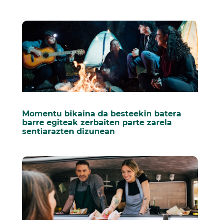
Momentu bikaina da besteekin batera
barre egiteak zerbaiten parte zarela
sentiarazten dizunean