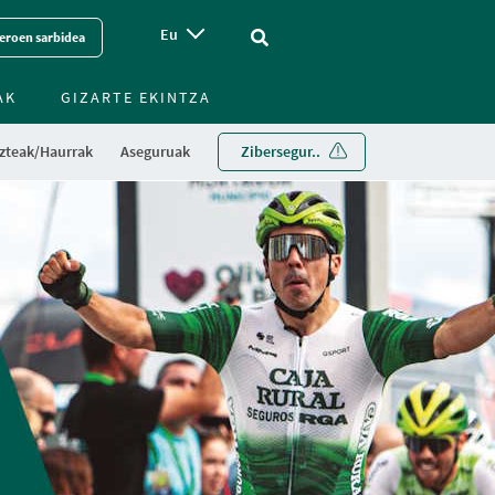
Eu
Vinculo - Buscar en la web
eroen sarbidea
AK
GIZARTE EKINTZA
zteak/Haurrak
Aseguruak
Zibersegur..