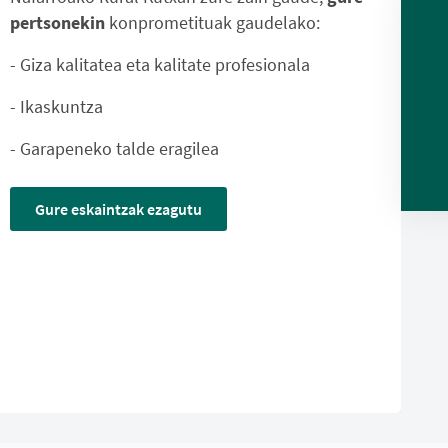
pertsonekin
konprometituak gaudelako:
- Giza kalitatea eta kalitate profesionala
- Ikaskuntza
- Garapeneko talde eragilea
Gure eskaintzak ezagutu