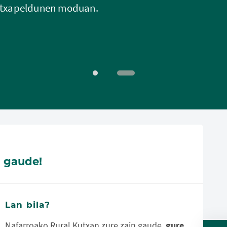
tu txapeldunen moduan.
n gaude!
Lan bila?
Nafarroako Rural Kutxan zure zain gaude,
gure