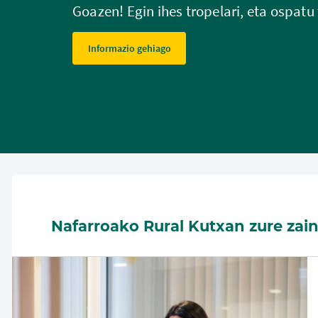
Goazen! Egin ihes tropelari, eta ospa
Informazio gehiago
Nafarroako Rural Kutxan zure zai