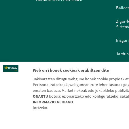
Balioe
Zigor-
Sistem
Irisgar
Jardun
Dokume
Web orri honek cookieak erabiltzen ditu
Jakinarazten dizugu webgune honek cookie propioak eta 
Pertsonalizatzekoak, webgunean zure lehentasunak gogo
ematen baduzu. Marketinekoak edo jokabideko publizitate
ONARTU
botoia; ez onartzeko edo konfiguratzeko, saka
INFORMAZIO GEHIAGO
Leg
lortzeko.