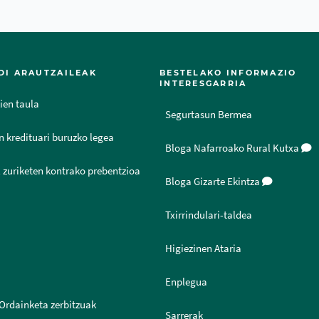
DI ARAUTZAILEAK
BESTELAKO INFORMAZIO
INTERESGARRIA
ien taula
Segurtasun Bermea
n kredituari buruzko legea
Bloga Nafarroako Rural Kutxa
 zuriketen kontrako prebentzioa
Bloga Gizarte Ekintza
Txirrindulari-taldea
Higiezinen Ataria
Enplegua
Ordainketa zerbitzuak
Sarrerak