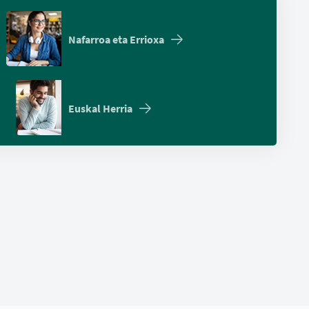
Nafarroa eta Errioxa
Euskal Herria