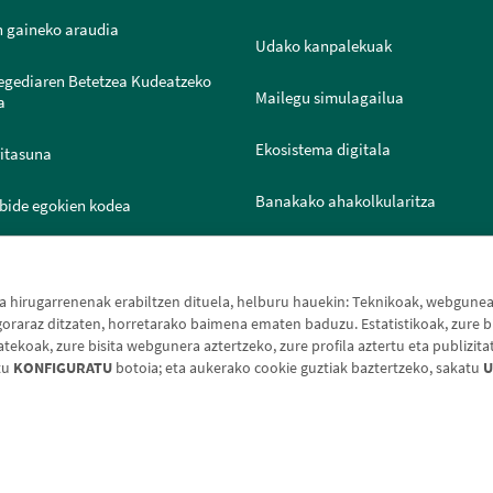
n gaineko araudia
Udako kanpalekuak
legediaren Betetzea Kudeatzeko
Mailegu simulagailua
a
Ekosistema digitala
ritasuna
Banakako ahakolkularitza
bide egokien kodea
Joven IN
ntazio Ataria
hirugarrenenak erabiltzen dituela, helburu hauekin: Teknikoak, webguneak 
raraz ditzaten, horretarako baimena ematen baduzu. Estatistikoak, zure bi
koak, zure bisita webgunera aztertzeko, zure profila aztertu eta publizita
tu
KONFIGURATU
botoia; eta aukerako cookie guztiak baztertzeko, sakatu
U
e-oharra
Cookien politika
Datuen babesa
Aldaketa-m
© Caja Rural de Navarra, 2026. Eskubide guztiak erreserbatuak.