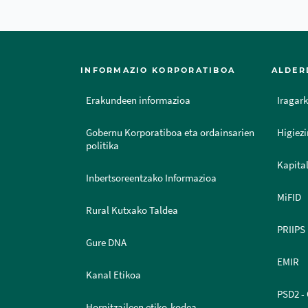
INFORMAZIO KORPORATIBOA
ALDER
Erakundeen informazioa
Iragark
Gobernu Korporatiboa eta ordainsarien
Higiezi
politika
Kapital
Inbertsoreentzako Informazioa
MiFID
Rural Kutxako Taldea
PRIIPS
Gure DNA
EMIR
Kanal Etikoa
PSD2 - 
Hornitzaileen etiko-kodea