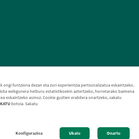
ongi funtziona dezan eta zuri esperientzia pertsonalizatua eskaintzeko.
sita webgunera helburu estatistikoekin aztertzeko, horretarako baimena
tea eskaintzeko asmoz. Cookie guztien erabilera onartzeko, sakatu
KATU
botoia. Sakatu
otak
Konfigurazioa
Ukatu
Onartu