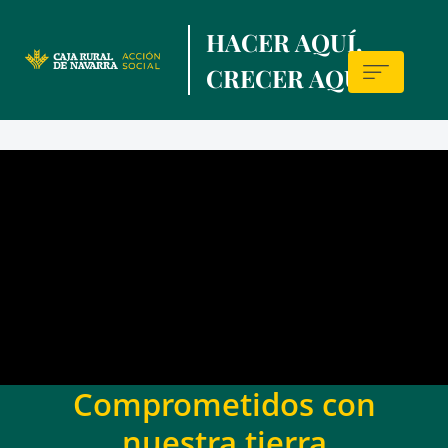
Skip
HACER AQUÍ,
to
main
CRECER AQUÍ.
contentt
Sala
de
prensa
Comprometidos con
nuestra tierra