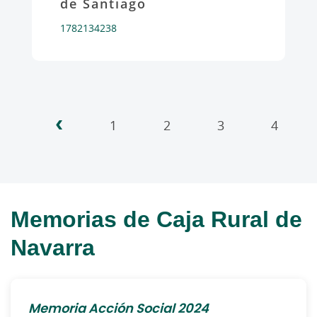
de Santiago
1782134238
‹
Pagination
1
2
3
4
Memorias de Caja Rural de
Navarra
Memoria Acción Social 2024