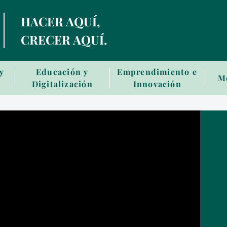
Skip
HACER AQUÍ,
to
main
CRECER AQUÍ.
contentt
 y
Educación y
Emprendimiento e
M
Digitalización
Innovación