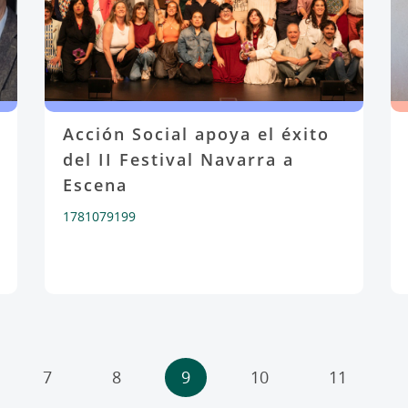
Acción Social apoya el éxito
del II Festival Navarra a
Escena
1781079199
7
8
9
10
11