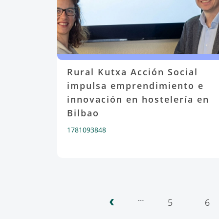
Rural Kutxa Acción Social
impulsa emprendimiento e
innovación en hostelería en
Bilbao
1781093848
‹
Pagination
…
5
6