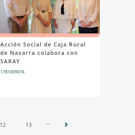
Acción Social de Caja Rural
de Navarra colabora con
SARAY
1781009074
›
…
12
13