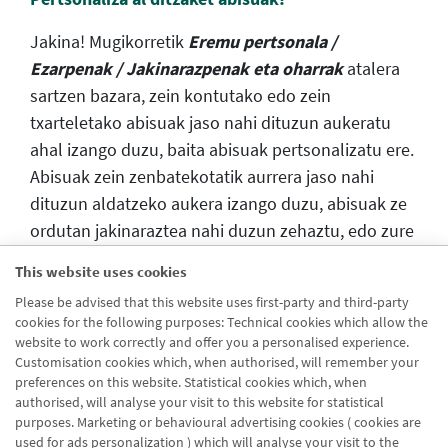
Jakina! Mugikorretik
Eremu pertsonala /
Ezarpenak / Jakinarazpenak eta oharrak
atalera
sartzen bazara, zein kontutako edo zein
txarteletako abisuak jaso nahi dituzun aukeratu
ahal izango duzu, baita abisuak pertsonalizatu ere.
Abisuak zein zenbatekotatik aurrera jaso nahi
dituzun aldatzeko aukera izango duzu, abisuak ze
ordutan jakinaraztea nahi duzun zehaztu, edo zure
ordainagiri guztien egoeraren berri jaso.
This website uses cookies
Please be advised that this website uses first-party and third-party
cookies for the following purposes: Technical cookies which allow the
website to work correctly and offer you a personalised experience.
Customisation cookies which, when authorised, will remember your
preferences on this website. Statistical cookies which, when
authorised, will analyse your visit to this website for statistical
purposes. Marketing or behavioural advertising cookies ( cookies are
used for ads personalization ) which will analyse your visit to the