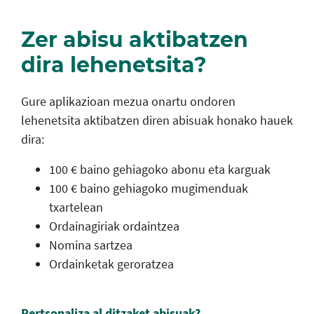
Zer abisu aktibatzen
dira lehenetsita?
Gure aplikazioan mezua onartu ondoren
lehenetsita aktibatzen diren abisuak honako hauek
dira:
100 € baino gehiagoko abonu eta karguak
100 € baino gehiagoko mugimenduak
txartelean
Ordainagiriak ordaintzea
Nomina sartzea
Ordainketak geroratzea
Pertsonaliza al ditzaket abisuak?