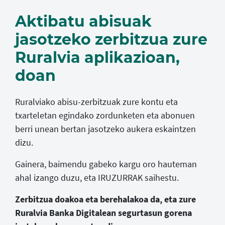
Aktibatu abisuak
jasotzeko zerbitzua zure
Ruralvia aplikazioan,
doan
Ruralviako abisu-zerbitzuak zure kontu eta
txarteletan egindako zordunketen eta abonuen
berri unean bertan jasotzeko aukera eskaintzen
dizu.
Gainera, baimendu gabeko kargu oro hauteman
ahal izango duzu, eta IRUZURRAK saihestu.
Zerbitzua doakoa eta berehalakoa da, eta zure
Ruralvia Banka Digitalean segurtasun gorena