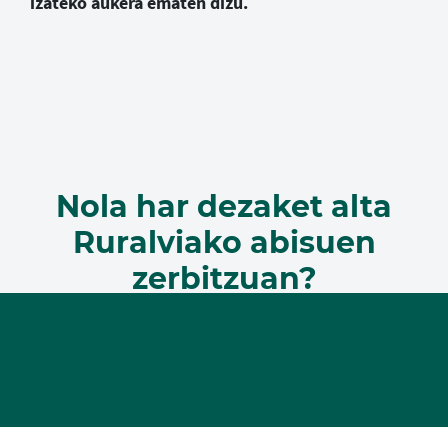
izateko aukera ematen dizu.
Nola har dezaket alta
Ruralviako abisuen
zerbitzuan?