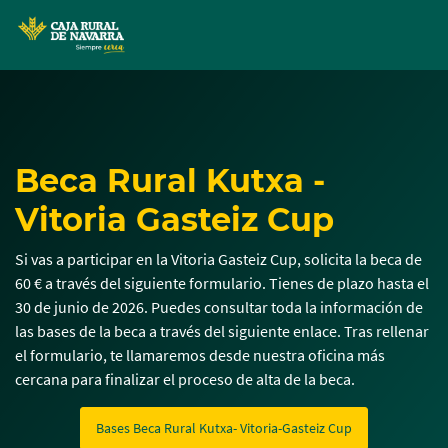
MENÚ
Skip
to
main
contentt
Beca Rural Kutxa -
Vitoria Gasteiz Cup
Si vas a participar en la Vitoria Gasteiz Cup, solicita la beca de
60 € a través del siguiente formulario. Tienes de plazo hasta el
30 de junio de 2026. Puedes consultar toda la información de
las bases de la beca a través del siguiente enlace. Tras rellenar
el formulario, te llamaremos desde nuestra oficina más
cercana para finalizar el proceso de alta de la beca.
Bases Beca Rural Kutxa- Vitoria-Gasteiz Cup