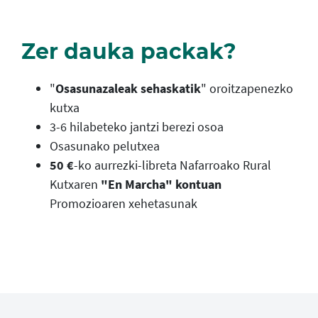
Zer dauka packak?
"
Osasunazaleak sehaskatik
" oroitzapenezko
kutxa
3-6 hilabeteko jantzi berezi osoa
Osasunako pelutxea
50 €
-ko aurrezki-libreta Nafarroako Rural
Kutxaren
"En Marcha" kontuan
Promozioaren xehetasunak