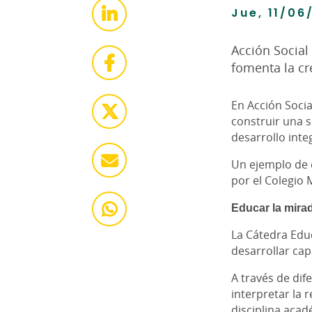
Jue, 11/06
Acción Social
fomenta la cre
En Acción Soci
construir una 
desarrollo inte
Un ejemplo de 
por el Colegio 
Educar la mirad
La Cátedra Educ
desarrollar cap
A través de dif
interpretar la 
disciplina aca