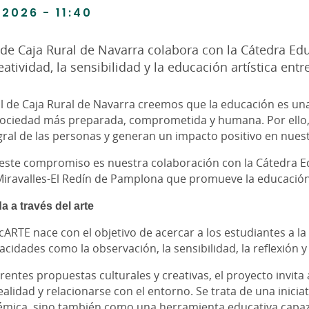
/2026 - 11:40
 de Caja Rural de Navarra colabora con la Cátedra E
atividad, la sensibilidad y la educación artística entr
al de Caja Rural de Navarra creemos que la educación es un
sociedad más preparada, comprometida y humana. Por ello, 
gral de las personas y generan un impacto positivo en nue
este compromiso es nuestra colaboración con la Cátedra 
Miravalles-El Redín de Pamplona que promueve la educación a
a a través del arte
ARTE nace con el objetivo de acercar a los estudiantes a la 
acidades como la observación, la sensibilidad, la reflexión y 
erentes propuestas culturales y creativas, el proyecto invi
realidad y relacionarse con el entorno. Se trata de una inici
démica, sino también como una herramienta educativa capaz 