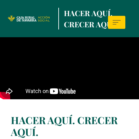
Skip
HACER AQUÍ,
to
main
CRECER AQUÍ.
contentt
Sala
de
prensa
HACER AQUÍ. CRECER
AQUÍ.