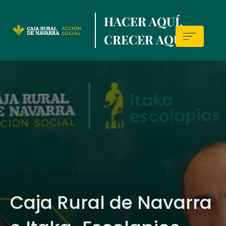
Skip
HACER AQUÍ,
to
main
CRECER AQUÍ.
contentt
Sala
de
prensa
Calidad de Vida y Salud
Caja Rural de Navarra