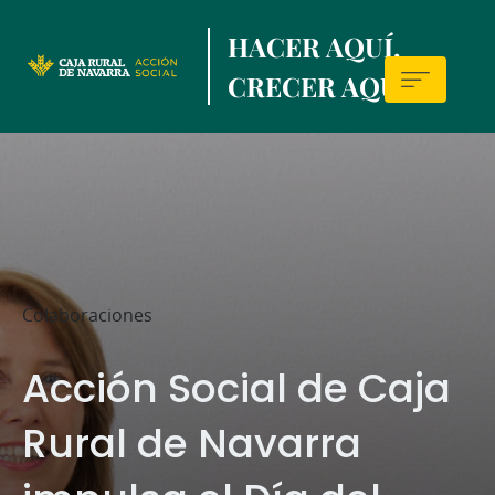
Skip
HACER AQUÍ,
to
main
CRECER AQUÍ.
contentt
Sala
de
prensa
Colaboraciones
Acción Social de Caja
Rural de Navarra