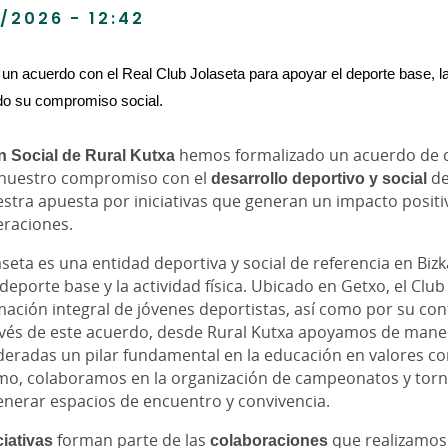
/2026 - 12:42
 un acuerdo con el Real Club Jolaseta para apoyar el deporte base, la
do su compromiso social.
n Social de Rural Kutxa
hemos formalizado un acuerdo de co
 nuestro compromiso con el
desarrollo deportivo y social
de
stra apuesta por iniciativas que generan un impacto posit
eraciones.
laseta es una entidad deportiva y social de referencia en Bizk
eporte base y la actividad física. Ubicado en Getxo, el Club
mación integral de jóvenes deportistas, así como por su contr
través de este acuerdo, desde Rural Kutxa apoyamos de mane
deradas un pilar fundamental en la educación en valores com
mo, colaboramos en la organización de campeonatos y torne
generar espacios de encuentro y convivencia.
ciativas
forman parte de las
colaboraciones
que realizamos 