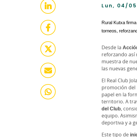
Lun, 04/05
Rural Kutxa firma
torneos, reforzan
Desde la
Acció
reforzando así
muestra de nue
las nuevas gen
El Real Club Jo
promoción del d
papel en la for
territorio. A 
del Club
, consi
equipo. Asimis
deportiva y a 
Este tipo de
ini