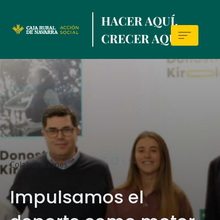
Skip
HACER AQUÍ,
to
main
CRECER AQUÍ.
contentt
Sala
de
prensa
Colaboraciones
Impulsamos el