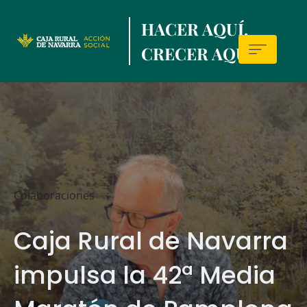
Skip
HACER AQUÍ,
to
main
CRECER AQUÍ.
contentt
Sala
de
prensa
Colaboraciones
Caja Rural de Navarra
impulsa la 42ª Media