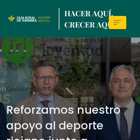
Skip
HACER AQUÍ,
to
main
CRECER AQUÍ.
contentt
Sala
de
prensa
Calidad de Vida y Salud
Reforzamos nuestro
apoyo al deporte