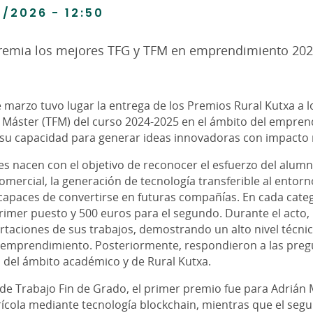
/2026 - 12:50
premia los mejores TFG y TFM en emprendimiento 20
 marzo tuvo lugar la entrega de los Premios Rural Kutxa a 
 Máster (TFM) del curso 2024-2025 en el ámbito del emprend
y su capacidad para generar ideas innovadoras con impacto 
es nacen con el objetivo de reconocer el esfuerzo del alum
omercial, la generación de tecnología transferible al entorn
capaces de convertirse en futuras compañías. En cada categ
primer puesto y 500 euros para el segundo. Durante el acto
rtaciones de sus trabajos, demostrando un alto nivel técnico
l emprendimiento. Posteriormente, respondieron a las preg
 del ámbito académico y de Rural Kutxa.
 de Trabajo Fin de Grado, el primer premio fue para Adrián
grícola mediante tecnología blockchain, mientras que el se