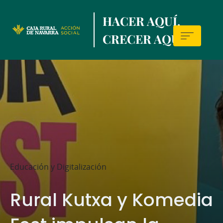
Skip
HACER AQUÍ,
to
main
CRECER AQUÍ.
contentt
Sala
de
prensa
Educación y Digitalización
Rural Kutxa y Komedia