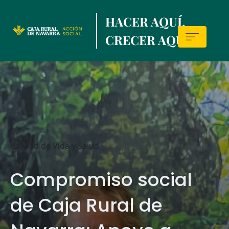
Skip
HACER AQUÍ,
to
main
CRECER AQUÍ.
contentt
Sala
de
prensa
Calidad de Vida y Salud
Compromiso social
de Caja Rural de