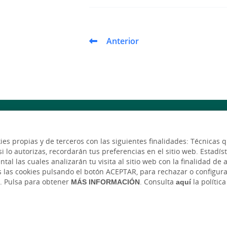
Anterior
HACER AQUÍ,
kies propias y de terceros con las siguientes finalidades: Técnica
lo autorizas, recordarán tus preferencias en el sitio web. Estadístic
l las cuales analizarán tu visita al sitio web con la finalidad de an
CRECER AQUÍ
s las cookies pulsando el botón ACEPTAR, para rechazar o configu
. Pulsa para obtener
MÁS INFORMACIÓN
. Consulta
aquí
la polític