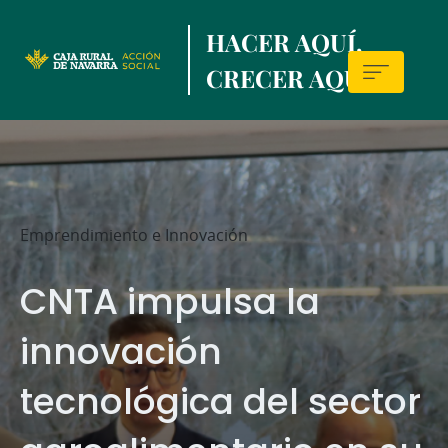
Skip
HACER AQUÍ,
to
main
CRECER AQUÍ.
contentt
Sala
de
prensa
Emprendimiento e Innovación
CNTA impulsa la
innovación
tecnológica del sector