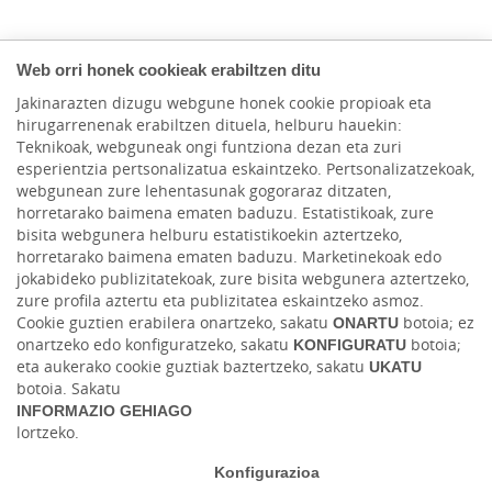
Web orri honek cookieak erabiltzen ditu
Jakinarazten dizugu webgune honek cookie propioak eta
hirugarrenenak erabiltzen dituela, helburu hauekin:
Teknikoak, webguneak ongi funtziona dezan eta zuri
esperientzia pertsonalizatua eskaintzeko. Pertsonalizatzekoak,
webgunean zure lehentasunak gogoraraz ditzaten,
horretarako baimena ematen baduzu. Estatistikoak, zure
bisita webgunera helburu estatistikoekin aztertzeko,
horretarako baimena ematen baduzu. Marketinekoak edo
HACER AQUÍ,
jokabideko publizitatekoak, zure bisita webgunera aztertzeko,
zure profila aztertu eta publizitatea eskaintzeko asmoz.
CRECER AQUÍ.
Cookie guztien erabilera onartzeko, sakatu
ONARTU
botoia; ez
onartzeko edo konfiguratzeko, sakatu
KONFIGURATU
botoia;
eta aukerako cookie guztiak baztertzeko, sakatu
UKATU
botoia. Sakatu
INFORMAZIO GEHIAGO
Cuéntanos tu proyecto
lortzeko.
Konfigurazioa