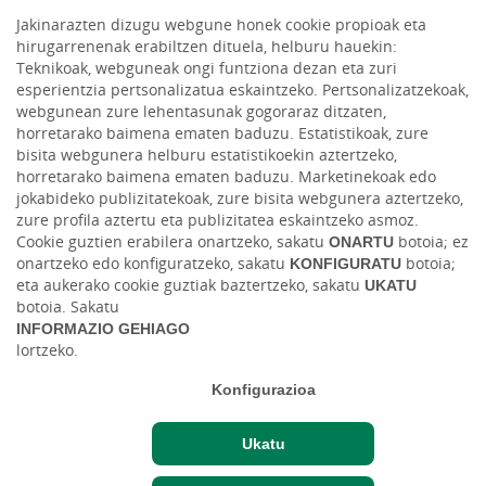
Jakinarazten dizugu webgune honek cookie propioak eta
hirugarrenenak erabiltzen dituela, helburu hauekin:
Teknikoak, webguneak ongi funtziona dezan eta zuri
esperientzia pertsonalizatua eskaintzeko. Pertsonalizatzekoak,
webgunean zure lehentasunak gogoraraz ditzaten,
horretarako baimena ematen baduzu. Estatistikoak, zure
bisita webgunera helburu estatistikoekin aztertzeko,
horretarako baimena ematen baduzu. Marketinekoak edo
HACER AQUÍ,
jokabideko publizitatekoak, zure bisita webgunera aztertzeko,
zure profila aztertu eta publizitatea eskaintzeko asmoz.
CRECER AQUÍ.
Cookie guztien erabilera onartzeko, sakatu
ONARTU
botoia; ez
onartzeko edo konfiguratzeko, sakatu
KONFIGURATU
botoia;
eta aukerako cookie guztiak baztertzeko, sakatu
UKATU
botoia. Sakatu
INFORMAZIO GEHIAGO
Cuéntanos tu proyecto
lortzeko.
Konfigurazioa
Ukatu