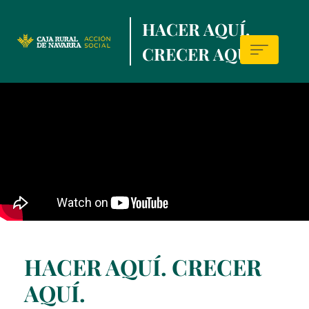
Skip
HACER AQUÍ,
to
main
CRECER AQUÍ.
contentt
Sala
de
prensa
HACER AQUÍ. CRECER
AQUÍ.