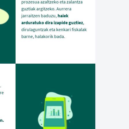
prozesua azaltzeko eta zalantza
guztiak argitzeko. Aurrera
jarraitzen baduzu,
haiek
arduratuko dira izapide guztiez
,
dirulaguntzak eta kenkari fiskalak
barne, halakorik bada.
.
re
in.