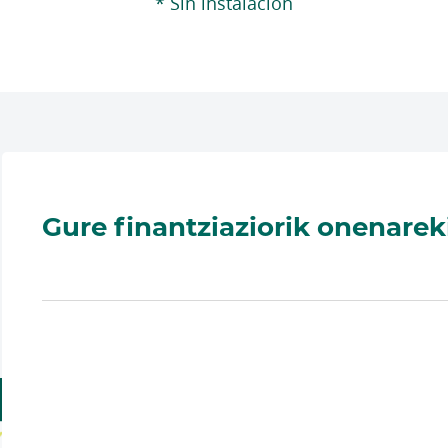
* Sin instalación
Gure finantziaziorik onenarek