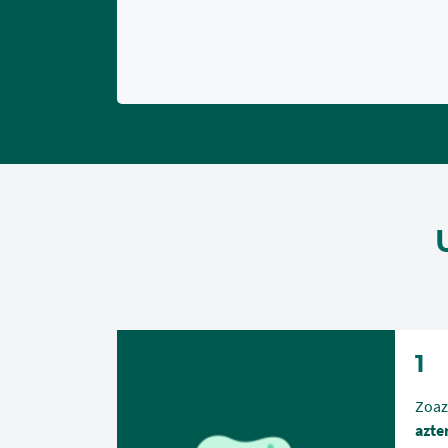
1
Zoaz
azte