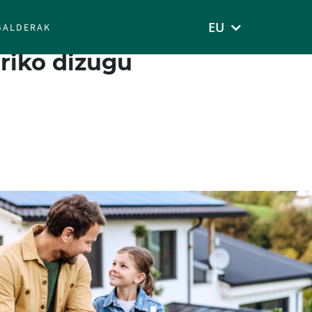
EU
GALDERAK
riko dizugu
aholkularitza fiskala eta finantziazioa.