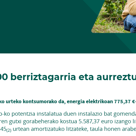
00 berriztagarria eta aurrezt
o urteko kontsumorako da, energia elektrikoan 775,37 €
-ko potentzia instalatua duen instalazio bat gomend
ren gutxi gorabeherako kostua 5.587,37 euro izango li
,45
urtean amortizatuko litzateke, taula honen arabe
(2)