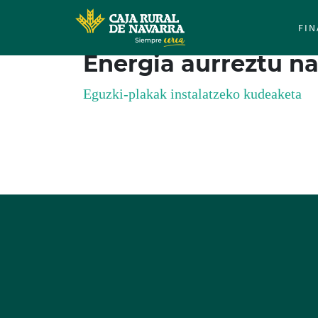
FIN
Energia aurreztu na
in
Eguzki-plakak instalatzeko kudeaketa