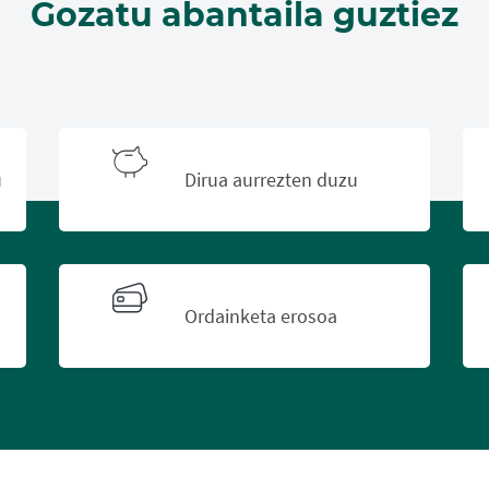
Gozatu abantaila guztiez
u
Dirua aurrezten duzu
Ordainketa erosoa