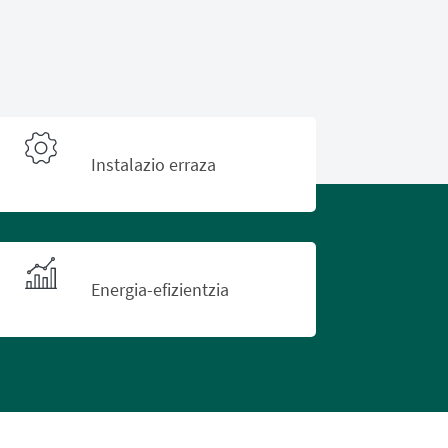
Instalazio erraza
Energia-efizientzia