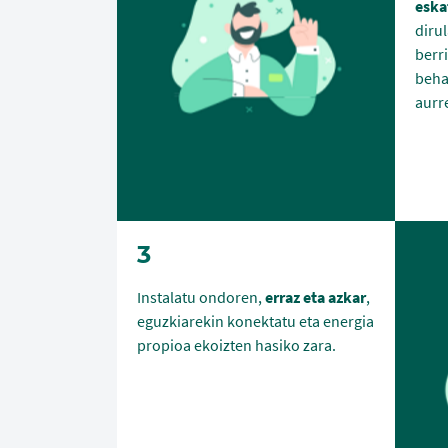
eska
diru
berr
beha
aurr
3
Instalatu ondoren,
erraz eta azkar
,
eguzkiarekin konektatu eta energia
propioa ekoizten hasiko zara.