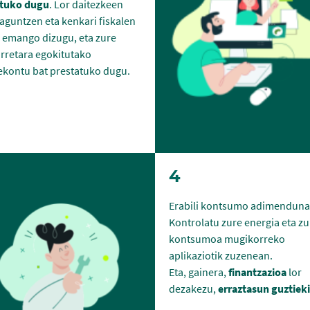
tuko dugu
. Lor daitezkeen
laguntzen eta kenkari fiskalen
i emango dizugu, eta zure
rretara egokitutako
ekontu bat prestatuko dugu.
4
Erabili kontsumo adimenduna
Kontrolatu zure energia eta zu
kontsumoa mugikorreko
aplikaziotik zuzenean.
Eta, gainera,
finantzazioa
lor
dezakezu,
erraztasun guztiek