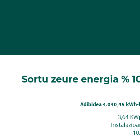
Sortu zeure energia % 1
Adibidea 4.040,45 kWh-k
3,64 KWp
Instalazioa
10