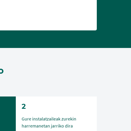
o
2
Gure instalatzaileak zurekin
harremanetan jarriko dira