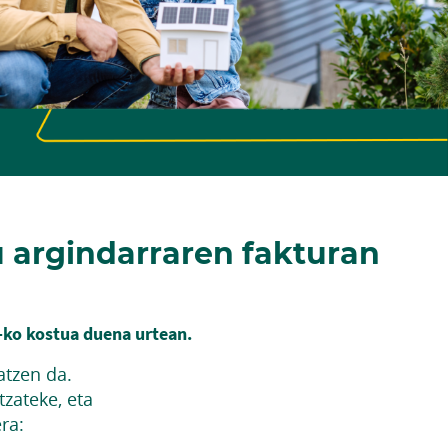
u argindarraren fakturan
-ko kostua duena urtean.
atzen da.
tzateke, eta
ra: