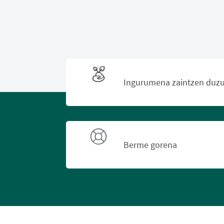
Ingurumena zaintzen duz
Berme gorena