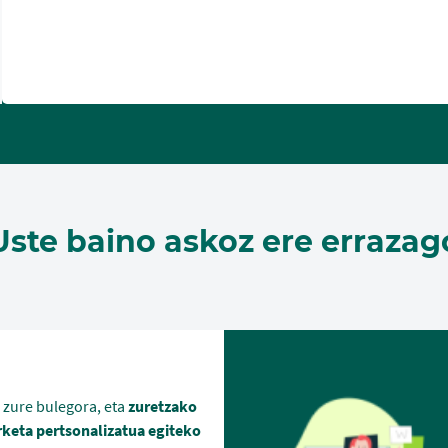
Uste baino askoz ere errazag
 zure bulegora, eta
zuretzako
rketa pertsonalizatua egiteko