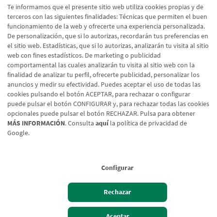
Te informamos que el presente sitio web utiliza cookies propias y de
terceros con las siguientes finalidades: Técnicas que permiten el buen
funcionamiento de la web y ofrecerte una experiencia personalizada.
De personalización, que si lo autorizas, recordarán tus preferencias en
el sitio web. Estadísticas, que si lo autorizas, analizarán tu visita al sitio
web con fines estadísticos. De marketing o publicidad
comportamental las cuales analizarán tu visita al sitio web con la
finalidad de analizar tu perfil, ofrecerte publicidad, personalizar los
anuncios y medir su efectividad. Puedes aceptar el uso de todas las
cookies pulsando el botón ACEPTAR, para rechazar o configurar
puede pulsar el botón CONFIGURAR y, para rechazar todas las cookies
opcionales puede pulsar el botón RECHAZAR. Pulsa para obtener
MÁS INFORMACIÓN
. Consulta
aquí
la política de privacidad de
Google.
Aviso legal
Política de cookies
Protección de datos
Tipos de cambio
© Caja Rural de Navarra, 2026. Todos los derechos reservados.
Configurar
Rechazar
Hazte cliente
Acceso cliente
Aceptar