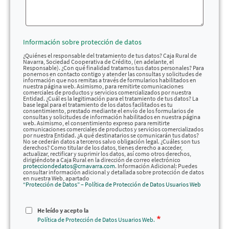
Información sobre protección de datos
¿Quiénes el responsable del tratamiento de tus datos? Caja Rural de
Navarra, Sociedad Cooperativa de Crédito, (en adelante, el
Responsable). ¿Con qué finalidad tratamos tus datos personales? Para
ponernos en contacto contigo y atender las consultas y solicitudes de
información que nos remitas a través de formularios habilitados en
nuestra página web. Asimismo, para remitirte comunicaciones
comerciales de productos y servicios comercializados por nuestra
Entidad. ¿Cuál es la legitimación para el tratamiento de tus datos? La
base legal para el tratamiento de los datos facilitados es tu
consentimiento, prestado mediante el envío de los formularios de
consultas y solicitudes de información habilitados en nuestra página
web. Asimismo, el consentimiento expreso para remitirte
comunicaciones comerciales de productos y servicios comercializados
por nuestra Entidad. ¿A qué destinatarios se comunicarán tus datos?
No se cederán datos a terceros salvo obligación legal. ¿Cuáles son tus
derechos? Como titular de los datos, tienes derecho a acceder,
actualizar, rectificar y suprimir los datos, así como otros derechos,
dirigiéndote a Caja Rural en la dirección de correo electrónico
protecciondedatos@crnavarra.com
. Información Adicional: Puedes
consultar información adicional y detallada sobre protección de datos
en nuestra Web, apartado
“Protección de Datos” – Política de Protección de Datos Usuarios Web
He leído y acepto la
Política de Protección de Datos Usuarios Web.