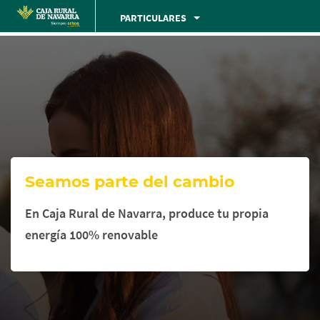
Skip
PARTICULARES
to
Cargando
main
contenido,
contentt
por
favor
espere...
Seamos parte del cambio
En Caja Rural de Navarra, produce tu propia
energía 100% renovable