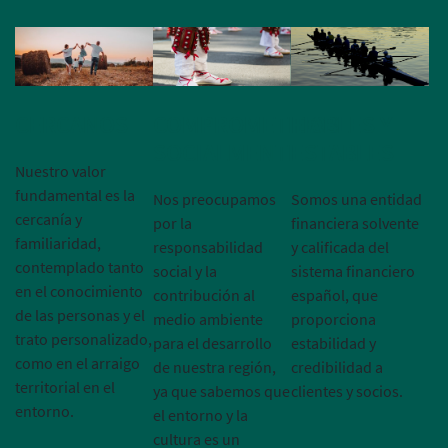
CERCANOS
COMPROMETIDOS
FIABLES Y
SOCIALMENTE
ESTABLES
Nuestro valor
fundamental es la
Nos preocupamos
Somos una entidad
cercanía y
por la
financiera solvente
familiaridad,
responsabilidad
y calificada del
contemplado tanto
social y la
sistema financiero
en el conocimiento
contribución al
español, que
de las personas y el
medio ambiente
proporciona
trato personalizado,
para el desarrollo
estabilidad y
como en el arraigo
de nuestra región,
credibilidad a
territorial en el
ya que sabemos que
clientes y socios.
entorno.
el entorno y la
cultura es un