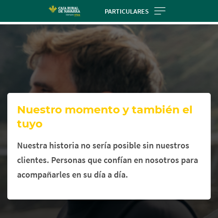
Skip
PARTICULARES
to
Cargando
main
contenido,
contentt
por
favor
espere...
Nuestro momento y también el
tuyo
Nuestra historia no sería posible sin nuestros
clientes. Personas que confían en nosotros para
acompañarles en su día a día.