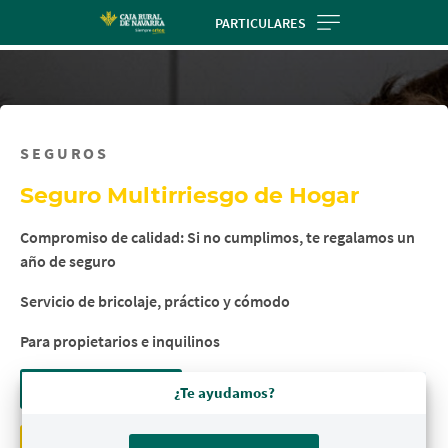
Skip
PARTICULARES
to
main
contentt
SEGUROS
Seguro Multirriesgo de Hogar
Compromiso de calidad: Si no cumplimos, te regalamos un
año de seguro
Servicio de bricolaje, práctico y cómodo
Para propietarios e inquilinos
Calcula tu precio
¿Te ayudamos?
Contratar en Ruralvía