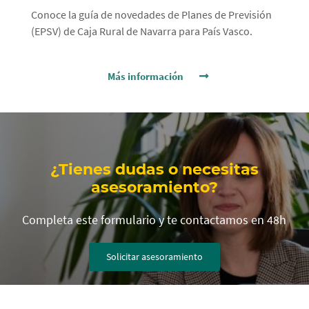
Conoce la guía de novedades de Planes de Previsión
(EPSV) de Caja Rural de Navarra para País Vasco.
Más información
Cargando
contenido,
por
¿Tienes dudas o necesitas
favor
asesoramiento?
espere...
Completa este formulario y te contactamos en 48h
Solicitar asesoramiento