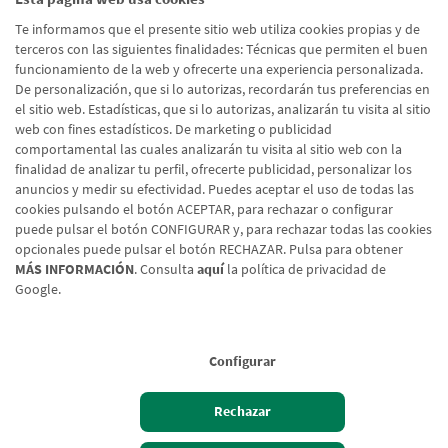
Te informamos que el presente sitio web utiliza cookies propias y de
terceros con las siguientes finalidades: Técnicas que permiten el buen
funcionamiento de la web y ofrecerte una experiencia personalizada.
De personalización, que si lo autorizas, recordarán tus preferencias en
el sitio web. Estadísticas, que si lo autorizas, analizarán tu visita al sitio
web con fines estadísticos. De marketing o publicidad
comportamental las cuales analizarán tu visita al sitio web con la
finalidad de analizar tu perfil, ofrecerte publicidad, personalizar los
anuncios y medir su efectividad. Puedes aceptar el uso de todas las
cookies pulsando el botón ACEPTAR, para rechazar o configurar
puede pulsar el botón CONFIGURAR y, para rechazar todas las cookies
opcionales puede pulsar el botón RECHAZAR. Pulsa para obtener
MÁS INFORMACIÓN
. Consulta
aquí
la política de privacidad de
Google.
Aviso legal
Política de cookies
Protección de datos
Tipos de cambio
© Caja Rural de Navarra, 2026. Todos los derechos reservados.
Configurar
Rechazar