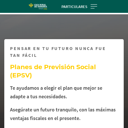
Skip
PARTICULARES
to
Cargando
main
contenido,
contentt
por
favor
espere...
PENSAR EN TU FUTURO NUNCA FUE
TAN FÁCIL
Planes de Previsión Social
(EPSV)
Te ayudamos a elegir el plan que mejor se
adapte a tus necesidades.
Asegúrate un futuro tranquilo, con las máximas
ventajas fiscales en el presente.