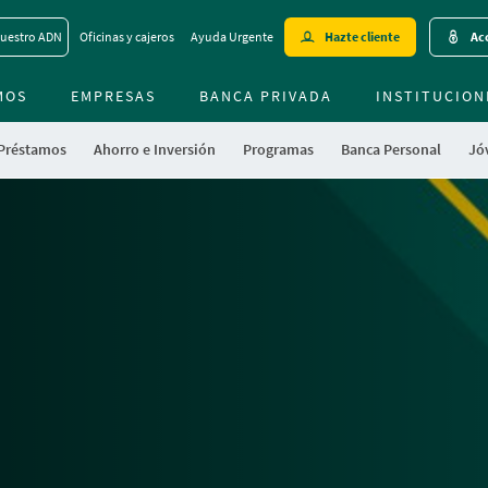
Skip
uestro ADN
Oficinas y cajeros
Ayuda Urgente
Hazte cliente
Acc
to
main
MOS
EMPRESAS
BANCA PRIVADA
contentt
INSTITUCION
 Préstamos
Ahorro e Inversión
Programas
Banca Personal
Jóv