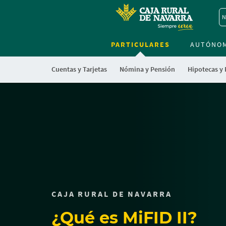
N
PARTICULARES
AUTÓNO
Cuentas y Tarjetas
Nómina y Pensión
Hipotecas y
Cargando
contenido,
por
favor
espere...
CAJA RURAL DE NAVARRA
¿Qué es MiFID II?