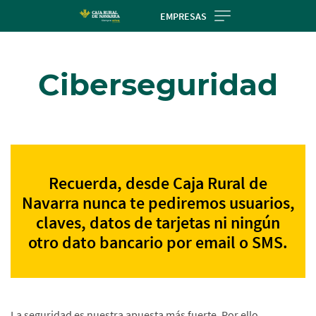
Skip
EMPRESAS
to
Cargando
main
contenido,
contentt
Ciberseguridad
por
favor
espere...
Recuerda, desde Caja Rural de
Navarra nunca te pediremos usuarios,
claves, datos de tarjetas ni ningún
otro dato bancario por email o SMS.
La seguridad es nuestra apuesta más fuerte. Por ello,