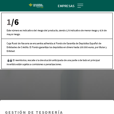
Skip
EMPRESAS
to
main
1
/6
contentt
Este número es indicativo del riesgo del producto, siendo 1/6 indicativo de menor riesgo y 6/6 de
mayor riesgo.
Caja Rural de Navarra se encuentra adherida al Fondo de Garantía de Depósitos Español de
Entidades de Crédito. El Fondo garantiza los depósitos en dinero hasta 100.000 euros, por titular y
Entidad.
El reembolso, rescate o la devolución anticipada de una parte o de todo el principal
invertido están sujetos a comisiones o penalizaciones.
GESTIÓN DE TESORERÍA