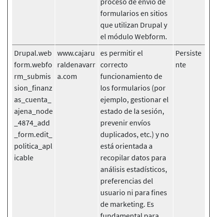
proceso de envío de
formularios en sitios
que utilizan Drupal y
el módulo Webform.
Drupal.web
www.cajaru
es permitir el
Persiste
form.webfo
raldenavarr
correcto
nte
rm_submis
a.com
funcionamiento de
sion_finanz
los formularios (por
as_cuenta_
ejemplo, gestionar el
ajena_node
estado de la sesión,
_4874_add
prevenir envíos
_form.edit_
duplicados, etc.) y no
politica_apl
está orientada a
icable
recopilar datos para
análisis estadísticos,
preferencias del
usuario ni para fines
de marketing. Es
fundamental para