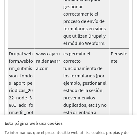
gestionar
correctamente el
proceso de envío de
formularios en sitios
que utilizan Drupal y
el módulo Webform.
Drupal.web
www.cajaru
es permitir el
Persiste
form.webfo
raldenavarr
correcto
nte
rm_submis
a.com
funcionamiento de
sion_fondo
los formularios (por
s_aport_pe
ejemplo, gestionar el
riodicas_20
estado de la sesión,
22_node_3
prevenir envíos
801_add_fo
duplicados, etc.) y no
rm.edit_pol
está orientada a
itica_aplica
recopilar datos para
Esta página web usa cookies
ble
análisis estadísticos,
Te informamos que el presente sitio web utiliza cookies propias y de
preferencias del