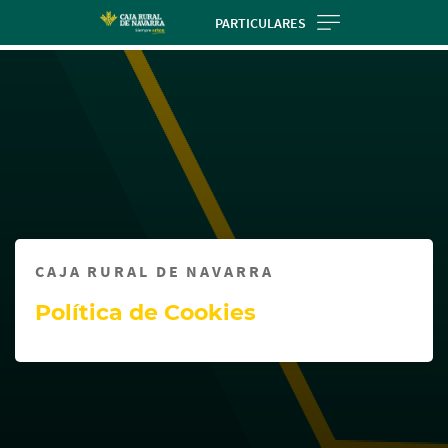
Skip
PARTICULARES
to
Cargando
main
contenido,
contentt
por
favor
espere...
CAJA RURAL DE NAVARRA
Política de Cookies