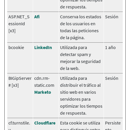
de respuesta.
ASP.NET_S
Afi
Conserva los estados
Sesión
essionId
de los usuarios en
[x3]
todas las peticiones
de la página.
bcookie
LinkedIn
Utilizada para
1 año
detectar spam y
mejorar la seguridad
de la web.
BIGipServer
cdn.rm-
Utilizada para
Sesión
# [x3]
static.com
distribuir el tráfico al
Marketo
sitio web en varios
servidores para
optimizar los tiempos
de respuesta.
cf.turnstile.
Cloudflare
Esta cookie se utiliza
Persiste
u
para distinguir entre
nte