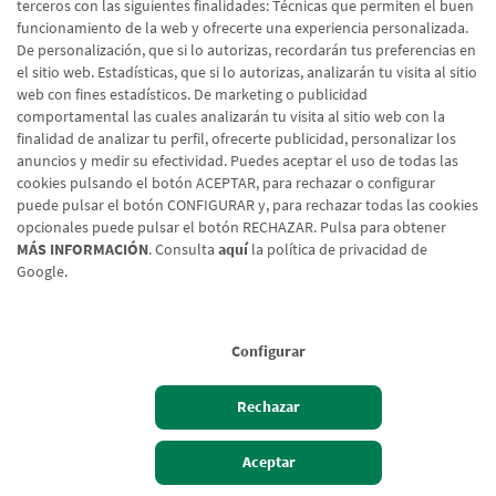
terceros con las siguientes finalidades: Técnicas que permiten el buen
usuario ni para fines
funcionamiento de la web y ofrecerte una experiencia personalizada.
de marketing. Es
De personalización, que si lo autorizas, recordarán tus preferencias en
fundamental para
el sitio web. Estadísticas, que si lo autorizas, analizarán tu visita al sitio
web con fines estadísticos. De marketing o publicidad
gestionar
comportamental las cuales analizarán tu visita al sitio web con la
correctamente el
finalidad de analizar tu perfil, ofrecerte publicidad, personalizar los
proceso de envío de
anuncios y medir su efectividad. Puedes aceptar el uso de todas las
formularios en sitios
cookies pulsando el botón ACEPTAR, para rechazar o configurar
que utilizan Drupal y
puede pulsar el botón CONFIGURAR y, para rechazar todas las cookies
opcionales puede pulsar el botón RECHAZAR. Pulsa para obtener
el módulo Webform.
MÁS INFORMACIÓN
. Consulta
aquí
la política de privacidad de
Drupal.web
www.cajaru
Pendiente
Persiste
Google.
form.webfo
raldenavarr
nte
rm_submis
a.com
sion_formu
Configurar
lario_cabec
era_produc
Rechazar
tos_we_no
de_1163_a
Hazte cliente
Acceso cliente
Aceptar
dd_form.ed