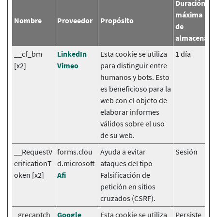
Duración
máxima
Nombre
Proveedor
Propósito
de
almacenami
__cf_bm
LinkedIn
Esta cookie se utiliza
1 día
[x2]
Vimeo
para distinguir entre
humanos y bots. Esto
es beneficioso para la
web con el objeto de
elaborar informes
válidos sobre el uso
de su web.
__RequestV
forms.clou
Ayuda a evitar
Sesión
erificationT
d.microsoft
ataques del tipo
oken [x2]
Afi
Falsificación de
petición en sitios
cruzados (CSRF).
_grecaptch
Google
Esta cookie se utiliza
Persiste