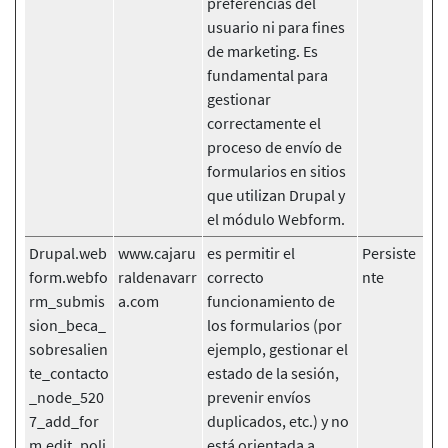
preferencias del
usuario ni para fines
de marketing. Es
fundamental para
gestionar
correctamente el
proceso de envío de
formularios en sitios
que utilizan Drupal y
el módulo Webform.
Drupal.web
www.cajaru
es permitir el
Persiste
form.webfo
raldenavarr
correcto
nte
rm_submis
a.com
funcionamiento de
sion_beca_
los formularios (por
sobresalien
ejemplo, gestionar el
te_contacto
estado de la sesión,
_node_520
prevenir envíos
7_add_for
duplicados, etc.) y no
m.edit_poli
está orientada a