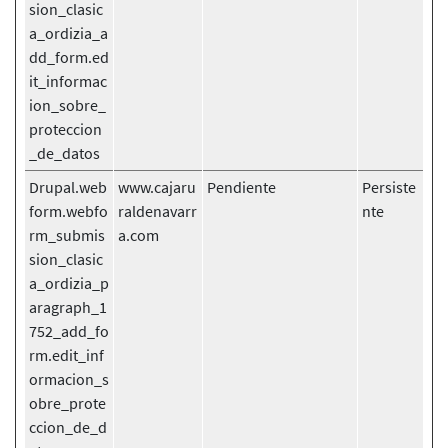
sion_clasic
a_ordizia_a
dd_form.ed
it_informac
ion_sobre_
proteccion
_de_datos
Drupal.web
www.cajaru
Pendiente
Persiste
form.webfo
raldenavarr
nte
rm_submis
a.com
sion_clasic
a_ordizia_p
aragraph_1
752_add_fo
rm.edit_inf
ormacion_s
obre_prote
ccion_de_d