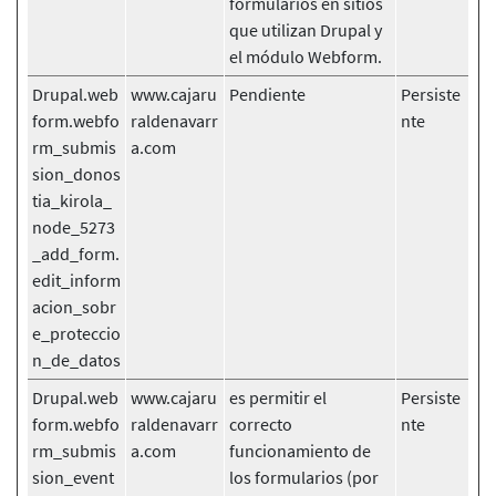
formularios en sitios
que utilizan Drupal y
el módulo Webform.
Drupal.web
www.cajaru
Pendiente
Persiste
form.webfo
raldenavarr
nte
rm_submis
a.com
sion_donos
tia_kirola_
node_5273
_add_form.
edit_inform
acion_sobr
e_proteccio
n_de_datos
Drupal.web
www.cajaru
es permitir el
Persiste
form.webfo
raldenavarr
correcto
nte
rm_submis
a.com
funcionamiento de
sion_event
los formularios (por