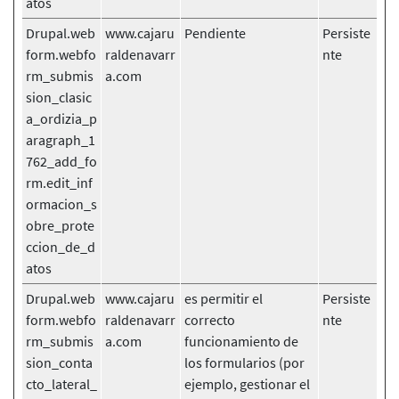
atos
Drupal.web
www.cajaru
Pendiente
Persiste
form.webfo
raldenavarr
nte
rm_submis
a.com
sion_clasic
a_ordizia_p
aragraph_1
762_add_fo
rm.edit_inf
ormacion_s
obre_prote
ccion_de_d
atos
Drupal.web
www.cajaru
es permitir el
Persiste
form.webfo
raldenavarr
correcto
nte
rm_submis
a.com
funcionamiento de
sion_conta
los formularios (por
cto_lateral_
ejemplo, gestionar el