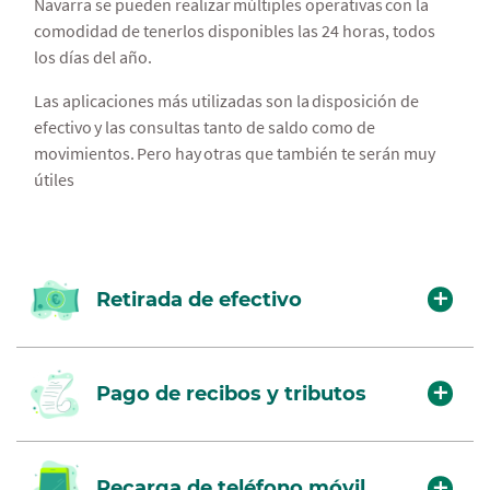
Navarra se pueden realizar múltiples operativas con la
Navarra se pueden realizar múltiples operativas con la
comodidad de tenerlos disponibles las 24 horas, todos
comodidad de tenerlas disponibles las 24 horas, todos
Glosario de términos
los días del año.
los días del año.
Las aplicaciones más utilizadas son la disposición de
Las operaciones más utilizadas son las compras tanto en
efectivo y las consultas tanto de saldo como de
establecimientos como en comercio electrónico. Pero
movimientos. Pero hay otras que también te serán muy
hay otras que también te serán muy útiles:
útiles
Retirada de efectivo
Aplazamiento de pago
Retirada de efectivo
Activar tarjeta
Pago de recibos y tributos
Consultar el PIN
Recarga de teléfono móvil