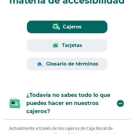
materia de accesibilidad
Cajeros
Tarjetas
Glosario de términos
Glosario de términos
¿Todavía no sabes todo lo que
¿Todavía no sabes todo lo que
puedes hacer en nuestros
puedes hacer con nuestras
cajeros?
Tarjetas?
Glosario de términos económicos en
materia de accesibilidad.
Actualmente a través de los cajeros de Caja Rural de
Actualmente a través de las tarjetas de Caja Rural de