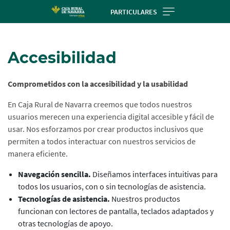
Skip
PARTICULARES
to
Cargando
main
contenido,
contentt
Accesibilidad
por
favor
espere...
Comprometidos con la accesibilidad y la usabilidad
En Caja Rural de Navarra creemos que todos nuestros
usuarios merecen una experiencia digital accesible y fácil de
usar. Nos esforzamos por crear productos inclusivos que
permiten a todos interactuar con nuestros servicios de
manera eficiente.
Navegación sencilla.
Diseñamos interfaces intuitivas para
todos los usuarios, con o sin tecnologías de asistencia.
Tecnologías de asistencia.
Nuestros productos
funcionan con lectores de pantalla, teclados adaptados y
otras tecnologías de apoyo.