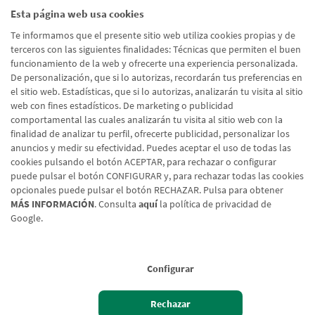
Esta página web usa cookies
Te informamos que el presente sitio web utiliza cookies propias y de
terceros con las siguientes finalidades: Técnicas que permiten el buen
funcionamiento de la web y ofrecerte una experiencia personalizada.
De personalización, que si lo autorizas, recordarán tus preferencias en
el sitio web. Estadísticas, que si lo autorizas, analizarán tu visita al sitio
web con fines estadísticos. De marketing o publicidad
comportamental las cuales analizarán tu visita al sitio web con la
finalidad de analizar tu perfil, ofrecerte publicidad, personalizar los
anuncios y medir su efectividad. Puedes aceptar el uso de todas las
cookies pulsando el botón ACEPTAR, para rechazar o configurar
puede pulsar el botón CONFIGURAR y, para rechazar todas las cookies
opcionales puede pulsar el botón RECHAZAR. Pulsa para obtener
MÁS INFORMACIÓN
. Consulta
aquí
la política de privacidad de
Google.
Aviso legal
Política de cookies
Protección de datos
Tipos de cambio
© Caja Rural de Navarra, 2026. Todos los derechos reservados.
Configurar
Rechazar