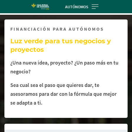
Skip
AUTÓNOMOS
to
Cargando
main
contenido,
contentt
FINANCIACIÓN PARA AUTÓNOMOS
por
favor
Luz verde para tus negocios y
espere...
proyectos
¿Una nueva idea, proyecto? ¿Un paso más en tu
negocio?
Sea cual sea el paso que quieres dar, te
asesoramos para dar con la fórmula que mejor
se adapta a ti.