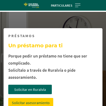
Skip
PARTICULARES
to
Cargando
main
contenido,
contentt
por
favor
PRÉSTAMOS
espere...
Un préstamo para ti
Porque pedir un préstamo no tiene que ser
complicado.
Solicítalo a través de Ruralvía o pide
asesoramiento.
Solicitar en Ruralvía
Solicitar asesoramiento