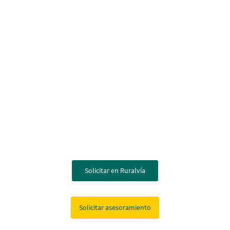
Solicitar en Ruralvía
Solicitar asesoramiento