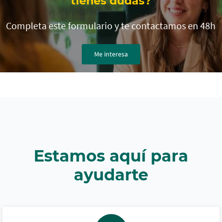
tienes dudas?
espere...
Completa este formulario y te contactamos en 48h
Me interesa
Estamos aquí para
ayudarte