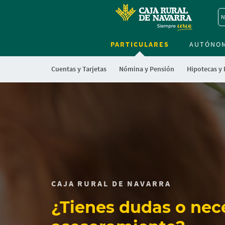
N
PARTICULARES
AUTÓNO
Cuentas y Tarjetas
Nómina y Pensión
Hipotecas y
Cargando
contenido,
por
favor
espere...
CAJA RURAL DE NAVARRA
¿Tienes dudas o nec