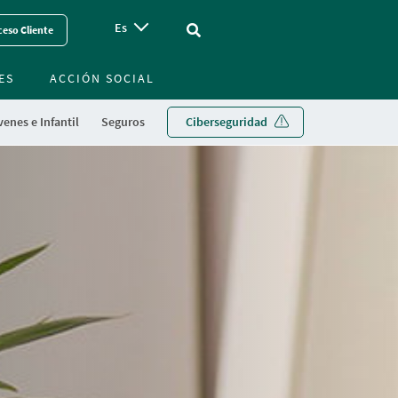
Es
Vinculo - Buscar en la web
eso Cliente
ES
ACCIÓN SOCIAL
enes e Infantil
Seguros
Ciberseguridad