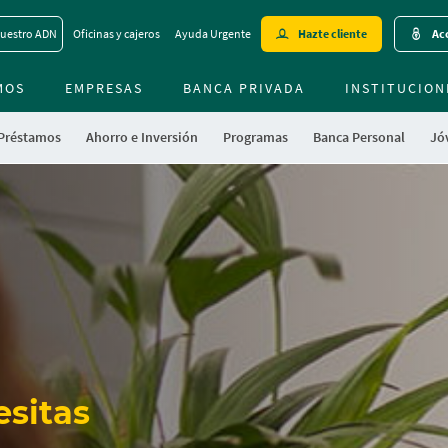
Skip
uestro ADN
Oficinas y cajeros
Ayuda Urgente
Hazte cliente
Acc
to
main
MOS
EMPRESAS
BANCA PRIVADA
contentt
INSTITUCION
 Préstamos
Ahorro e Inversión
Programas
Banca Personal
Jóv
esitas