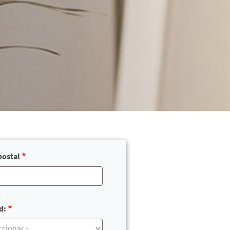
postal
d: