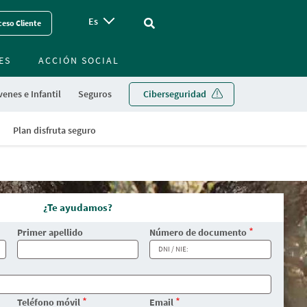
Es
Vinculo - Buscar en la web
eso Cliente
ES
ACCIÓN SOCIAL
enes e Infantil
Seguros
Ciberseguridad
Plan disfruta seguro
¿Te ayudamos?
Primer apellido
Número de documento
Teléfono móvil
Email