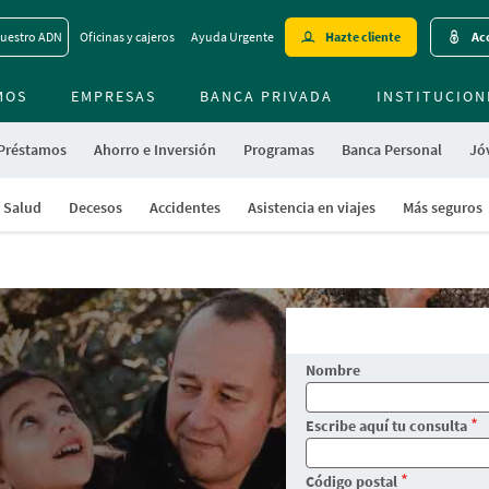
Skip
uestro ADN
Oficinas y cajeros
Ayuda Urgente
Hazte cliente
Acc
to
main
MOS
EMPRESAS
BANCA PRIVADA
contentt
INSTITUCION
 Préstamos
Ahorro e Inversión
Programas
Banca Personal
Jóv
Salud
Decesos
Accidentes
Asistencia en viajes
Más seguros
Nombre
Escribe aquí tu consulta
Código postal