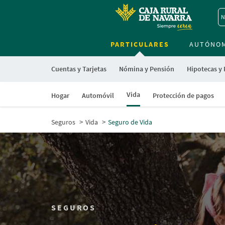
N
PARTICULARES
AUTÓNO
Cuentas y Tarjetas
Nómina y Pensión
Hipotecas y
Vida
Hogar
Automóvil
Protección de pagos
Seguros
Vida
Seguro de Vida
SEGUROS