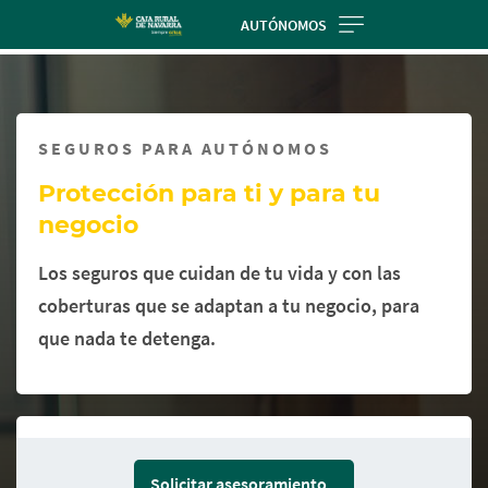
Skip
AUTÓNOMOS
to
Cargando
main
contenido,
contentt
por
favor
SEGUROS PARA AUTÓNOMOS
espere...
Protección para ti y para tu
negocio
Los seguros que cuidan de tu vida y con las
coberturas que se adaptan a tu negocio, para
que nada te detenga.
Solicitar asesoramiento