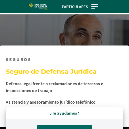
Skip
PARTICULARES
to
main
contentt
SEGUROS
Seguro de Defensa Jurídica
Defensa legal frente a reclamaciones de terceros e
inspecciones de trabajo
Asistencia y asesoramiento jurídico telefónico
¿Te ayudamos?
Elige a tu abogado y tenlo siempre a tu disposición