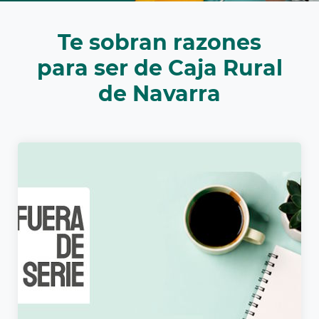
Cargando
Te sobran razones
contenido,
por
para ser de Caja Rural
favor
de Navarra
espere...