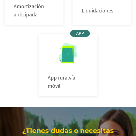
Amortización
Liquidaciones
anticipada
App ruralvía
móvil
Cargando
contenido,
por
¿Tienes dudas o necesitas
favor