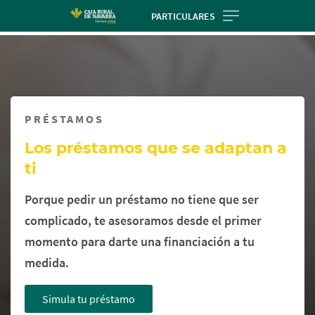
Skip
PARTICULARES
to
Cargando
main
contenido,
contentt
por
favor
espere...
PRÉSTAMOS
Los préstamos que se adaptan a
ti
Porque pedir un préstamo no tiene que ser
complicado, te asesoramos desde el primer
momento para darte una financiación a tu
medida.
Simula tu préstamo