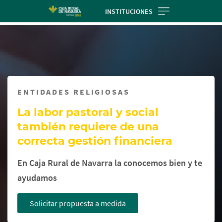
Skip
INSTITUCIONES
to
Cargando
main
contenido,
contentt
por
favor
espere...
ENTIDADES RELIGIOSAS
La labor pastoral y social
también requiere de una
correcta gestión financiera
En Caja Rural de Navarra la conocemos bien y te
ayudamos
Solicitar propuesta a medida