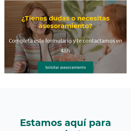
Cargando
contenido,
¿Tienes dudas o necesitas
por
favor
asesoramiento?
espere...
Completa este formulario y te contactamos en
48h
Solicitar asesoramiento
Estamos aquí para