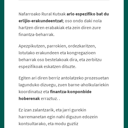
Nafarroako Rural Kutxak
arlo espezifiko bat du
erlijio-erakundeentzat
; oso ondo daki nola
hartzen diren erabakiak eta zein diren zure
finantza-beharrak.
Apezpikutzen, parrokien, ordezkaritzen,
lotutako erakundeen eta kongregazioen
beharrak oso bestelakoak dira, eta zerbitzu
espezifikoak eskatzen dituzte.
Egiten ari diren berriz antolatzeko prozesuetan
lagunduko dizuegu, zuen barne-aholkulariekin
koordinatuz eta
finantza-konponbide
hoberenak
erraztuz. .
Ez izan zalantzarik, eta jarri gurekin
harremanetan egin nahi diguzun edozein
kontsultarako, eta modu guztiz