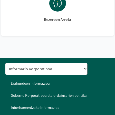
Bezeroen Arreta
Erakundeen informazioa
Gobernu Korporatiboa eta ordainsarien politika
Inbertsoreentzako Informazioa