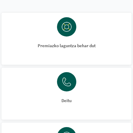
Premiazko laguntza behar dut
Deitu