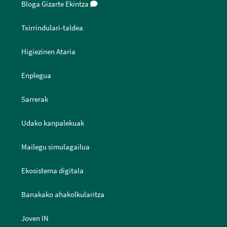
Bloga Gizarte Ekintza
Txirrindulari-taldea
Higiezinen Ataria
Enplegua
Sarrerak
Udako kanpalekuak
Mailegu simulagailua
Ekosistema digitala
Banakako ahakolkularitza
Joven IN