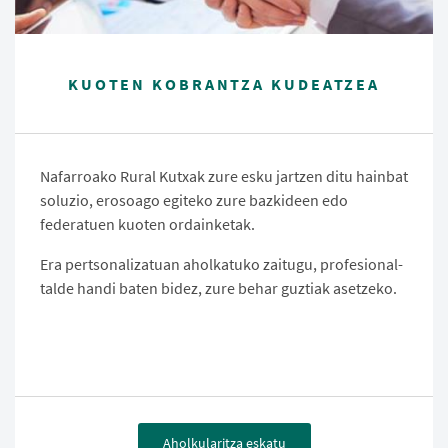
KUOTEN KOBRANTZA KUDEATZEA
Nafarroako Rural Kutxak zure esku jartzen ditu hainbat
soluzio, erosoago egiteko zure bazkideen edo
federatuen kuoten ordainketak.
Era pertsonalizatuan aholkatuko zaitugu, profesional-
talde handi baten bidez, zure behar guztiak asetzeko.
Aholkularitza eskatu