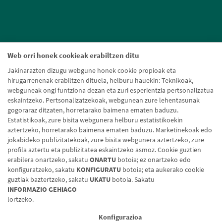
Web orri honek cookieak erabiltzen ditu
Jakinarazten dizugu webgune honek cookie propioak eta
hirugarrenenak erabiltzen dituela, helburu hauekin: Teknikoak,
webguneak ongi funtziona dezan eta zuri esperientzia pertsonalizatua
eskaintzeko. Pertsonalizatzekoak, webgunean zure lehentasunak
gogoraraz ditzaten, horretarako baimena ematen baduzu.
Estatistikoak, zure bisita webgunera helburu estatistikoekin
aztertzeko, horretarako baimena ematen baduzu. Marketinekoak edo
jokabideko publizitatekoak, zure bisita webgunera aztertzeko, zure
profila aztertu eta publizitatea eskaintzeko asmoz. Cookie guztien
erabilera onartzeko, sakatu
ONARTU
botoia; ez onartzeko edo
konfiguratzeko, sakatu
KONFIGURATU
botoia; eta aukerako cookie
guztiak baztertzeko, sakatu
UKATU
botoia. Sakatu
Lege-oharra
Cookien politika
Datuen babesa
Aldaketa-motak
INFORMAZIO GEHIAGO
lortzeko.
© Caja Rural de Navarra, 2026. Eskubide guztiak erreserbatuak.
Konfigurazioa