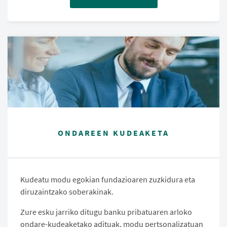
ONDAREEN KUDEAKETA
Kudeatu modu egokian fundazioaren zuzkidura eta
diruzaintzako soberakinak.
Zure esku jarriko ditugu banku pribatuaren arloko
ondare-kudeaketako adituak, modu pertsonalizatuan