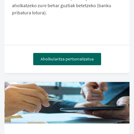
aholkatzeko zure behar guztiak betetzeko (banku
pribatura lotura).
Aholkularitza pertsonalizatua