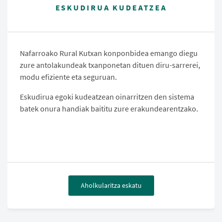
ESKUDIRUA KUDEATZEA
Nafarroako Rural Kutxan konponbidea emango diegu
zure antolakundeak txanponetan dituen diru-sarrerei,
modu efiziente eta seguruan.
Eskudirua egoki kudeatzean oinarritzen den sistema
batek onura handiak baititu zure erakundearentzako.
Aholkularitza eskatu