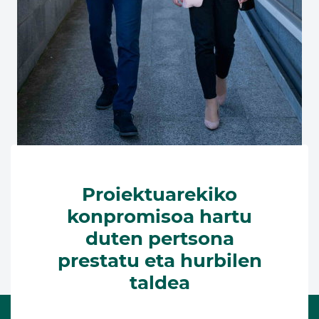
Proiektuarekiko
konpromisoa hartu
duten pertsona
prestatu eta hurbilen
taldea