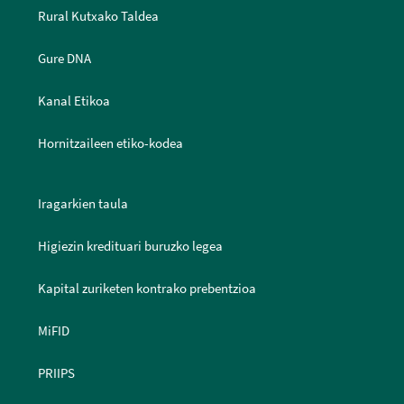
Rural Kutxako Taldea
Gure DNA
Kanal Etikoa
Hornitzaileen etiko-kodea
Iragarkien taula
Higiezin kredituari buruzko legea
Kapital zuriketen kontrako prebentzioa
MiFID
PRIIPS