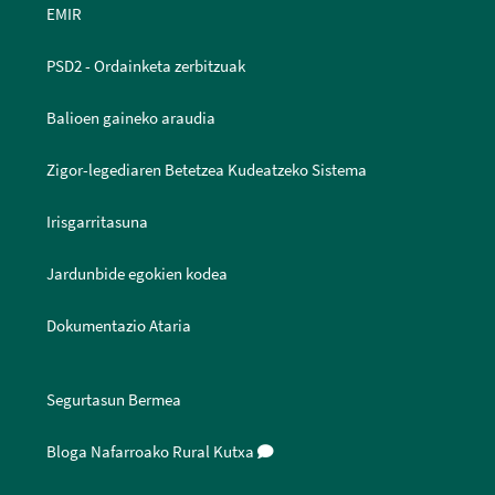
EMIR
PSD2 - Ordainketa zerbitzuak
Balioen gaineko araudia
Zigor-legediaren Betetzea Kudeatzeko Sistema
Irisgarritasuna
Jardunbide egokien kodea
Dokumentazio Ataria
Segurtasun Bermea
Bloga Nafarroako Rural Kutxa