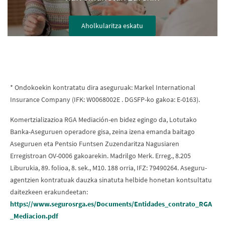
Aholkularitza eskatu
* Ondokoekin kontratatu dira aseguruak: Markel International
Insurance Company (IFK: W0068002E . DGSFP-ko gakoa: E-0163).
Komertzializazioa RGA Mediación-en bidez egingo da, Lotutako
Banka-Aseguruen operadore gisa, zeina izena emanda baitago
Aseguruen eta Pentsio Funtsen Zuzendaritza Nagusiaren
Erregistroan OV-0006 gakoarekin. Madrilgo Merk. Erreg., 8.205
Liburukia, 89. folioa, 8. sek., M10. 188 orria, IFZ: 79490264. Aseguru-
agentzien kontratuak dauzka sinatuta helbide honetan kontsultatu
daitezkeen erakundeetan:
https://www.segurosrga.es/Documents/Entidades_contrato_RGA
_Mediacion.pdf