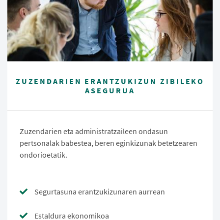
ZUZENDARIEN ERANTZUKIZUN ZIBILEKO
ASEGURUA
Zuzendarien eta administratzaileen ondasun
pertsonalak babestea, beren eginkizunak betetzearen
ondorioetatik.
Segurtasuna erantzukizunaren aurrean
Estaldura ekonomikoa