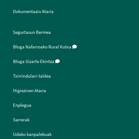
Dokumentazio Ataria
Segurtasun Bermea
Bloga Nafarroako Rural Kutxa
Bloga Gizarte Ekintza
Txirrindulari-taldea
Higiezinen Ataria
Enplegua
Sarrerak
Udako kanpalekuak