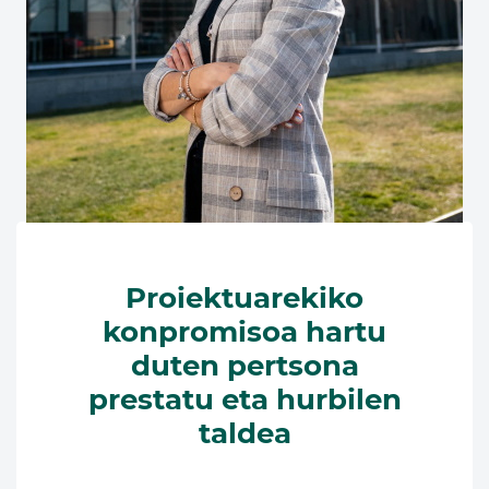
Proiektuarekiko
konpromisoa hartu
duten pertsona
prestatu eta hurbilen
taldea