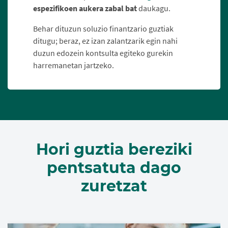
espezifikoen aukera zabal bat
daukagu.
Behar dituzun soluzio finantzario guztiak
ditugu; beraz, ez izan zalantzarik egin nahi
duzun edozein kontsulta egiteko gurekin
harremanetan jartzeko.
Hori guztia bereziki
pentsatuta dago
zuretzat