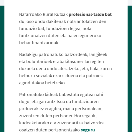
Nafarroako Rural Kutxak
profesional-talde bat
du, oso ondo dakitenak nola antolatzen den
fundazio bat, fundazioen legea, nola
funtzionatzen duten eta haien eguneroko
behar finantzarioak.
Badakigu patronatuko batzordeak, langileek
eta boluntarioek erabakitasunez lan egiten
duzuela dena ondo ateratzeko, eta, hala, zuren
helburu sozialak ezarri duena eta patroiek
agindutakoa betetzeko.
Patronatuko kideak babestuta egotea nahi
dugu, eta garrantzitsua da fundazioaren
jarduerak ez eragitea, maila pertsonalean,
zuzentzen duten pertsonei. Horregatik,
kudeaketarako eta zuzendaritza-batzordea
osatzen duten pertsonentzako
seguru