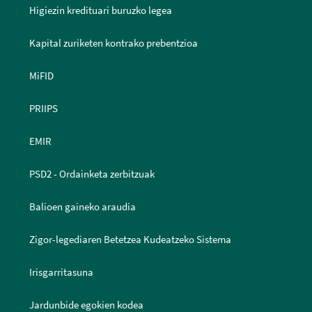
Higiezin kredituari buruzko legea
Kapital zuriketen kontrako prebentzioa
MiFID
PRIIPS
EMIR
PSD2 - Ordainketa zerbitzuak
Balioen gaineko araudia
Zigor-legediaren Betetzea Kudeatzeko Sistema
Irisgarritasuna
Jardunbide egokien kodea