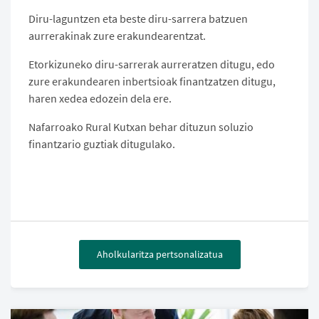
Diru-laguntzen eta beste diru-sarrera batzuen
aurrerakinak zure erakundearentzat.
Etorkizuneko diru-sarrerak aurreratzen ditugu, edo
zure erakundearen inbertsioak finantzatzen ditugu,
haren xedea edozein dela ere.
Nafarroako Rural Kutxan behar dituzun soluzio
finantzario guztiak ditugulako.
Aholkularitza pertsonalizatua