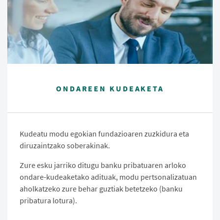
ONDAREEN KUDEAKETA
Kudeatu modu egokian fundazioaren zuzkidura eta
diruzaintzako soberakinak.
Zure esku jarriko ditugu banku pribatuaren arloko
ondare-kudeaketako adituak, modu pertsonalizatuan
aholkatzeko zure behar guztiak betetzeko (banku
pribatura lotura).