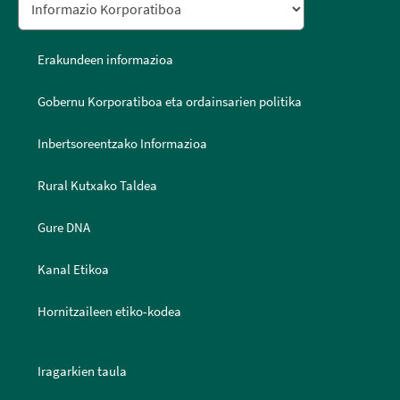
Erakundeen informazioa
Gobernu Korporatiboa eta ordainsarien politika
Inbertsoreentzako Informazioa
Rural Kutxako Taldea
Gure DNA
Kanal Etikoa
Hornitzaileen etiko-kodea
Iragarkien taula