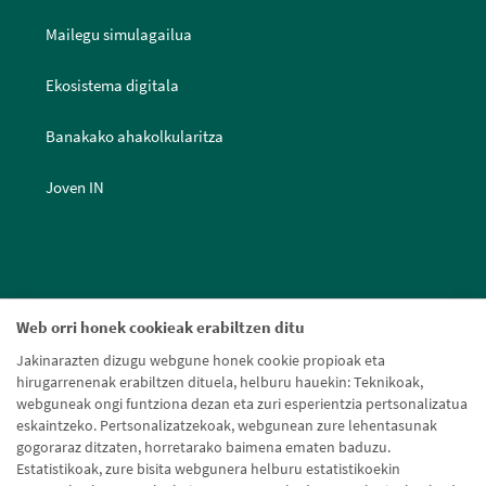
Mailegu simulagailua
Ekosistema digitala
Banakako ahakolkularitza
Joven IN
Web orri honek cookieak erabiltzen ditu
Jakinarazten dizugu webgune honek cookie propioak eta
hirugarrenenak erabiltzen dituela, helburu hauekin: Teknikoak,
webguneak ongi funtziona dezan eta zuri esperientzia pertsonalizatua
eskaintzeko. Pertsonalizatzekoak, webgunean zure lehentasunak
gogoraraz ditzaten, horretarako baimena ematen baduzu.
Estatistikoak, zure bisita webgunera helburu estatistikoekin