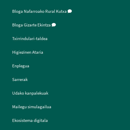
Bloga Nafarroako Rural Kutxa
Bloga Gizarte Ekintza
Txirrindulari-taldea
Higiezinen Ataria
Enplegua
Sarrerak
Udako kanpalekuak
Mailegu simulagailua
Ekosistema digitala