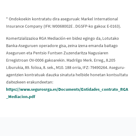
* Ondokoekin kontratatu dira aseguruak: Markel International
Insurance Company (IFK: W0068002E . DGSFP-ko gakoa: E-0163).
Komertzializazioa RGA Mediación-en bidez egingo da, Lotutako
Banka-Aseguruen operadore gisa, zeina izena emanda baitago
Aseguruen eta Pentsio Funtsen Zuzendaritza Nagusiaren
Erregistroan OV-0006 gakoarekin. Madrilgo Merk. Erreg., 8.205
Liburukia, 89. folioa, 8. sek., M10. 188 orria, IFZ: 79490264. Aseguru-
agentzien kontratuak dauzka sinatuta helbide honetan kontsultatu
daitezkeen erakundeetan:
https://www.segurosrga.es/Documents/Entidades_contrato_RGA
_Mediacion.pdf