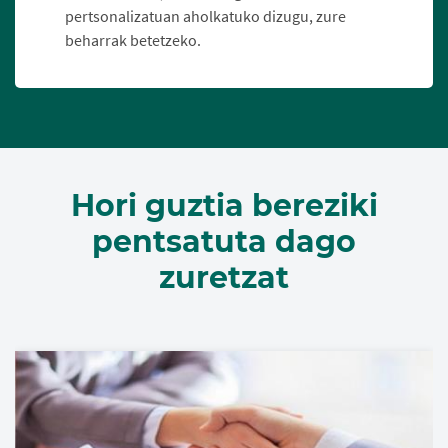
pertsonalizatuan aholkatuko dizugu, zure
beharrak betetzeko.
Hori guztia bereziki
pentsatuta dago
zuretzat