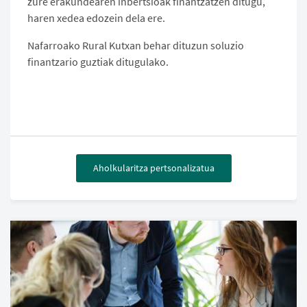
zure erakundearen inbertsioak finantzatzen ditugu,
haren xedea edozein dela ere.
Nafarroako Rural Kutxan behar dituzun soluzio
finantzario guztiak ditugulako.
Aholkularitza pertsonalizatua