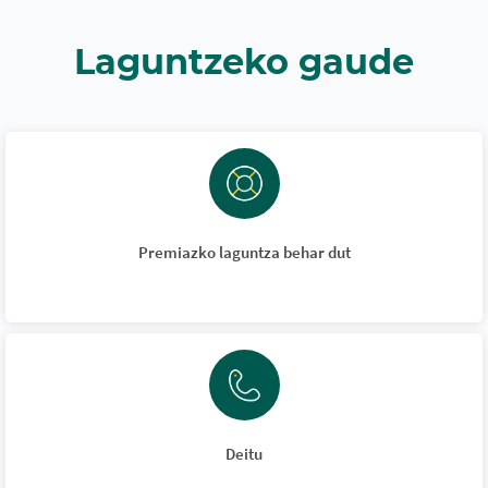
Laguntzeko gaude
Premiazko laguntza behar dut
Deitu