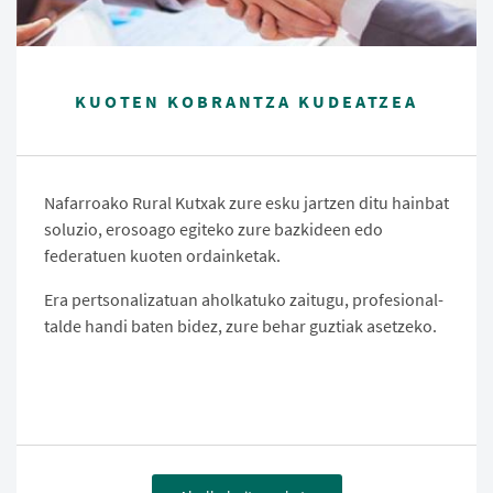
KUOTEN KOBRANTZA KUDEATZEA
Nafarroako Rural Kutxak zure esku jartzen ditu hainbat
soluzio, erosoago egiteko zure bazkideen edo
federatuen kuoten ordainketak.
Era pertsonalizatuan aholkatuko zaitugu, profesional-
talde handi baten bidez, zure behar guztiak asetzeko.