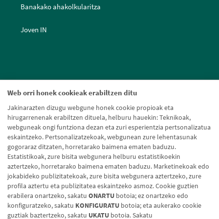
Banakako ahakolkularitza
Joven IN
Web orri honek cookieak erabiltzen ditu
Jakinarazten dizugu webgune honek cookie propioak eta
hirugarrenenak erabiltzen dituela, helburu hauekin: Teknikoak,
webguneak ongi funtziona dezan eta zuri esperientzia pertsonalizatua
eskaintzeko. Pertsonalizatzekoak, webgunean zure lehentasunak
gogoraraz ditzaten, horretarako baimena ematen baduzu.
Estatistikoak, zure bisita webgunera helburu estatistikoekin
aztertzeko, horretarako baimena ematen baduzu. Marketinekoak edo
jokabideko publizitatekoak, zure bisita webgunera aztertzeko, zure
profila aztertu eta publizitatea eskaintzeko asmoz. Cookie guztien
erabilera onartzeko, sakatu
ONARTU
botoia; ez onartzeko edo
konfiguratzeko, sakatu
KONFIGURATU
botoia; eta aukerako cookie
guztiak baztertzeko, sakatu
UKATU
botoia. Sakatu