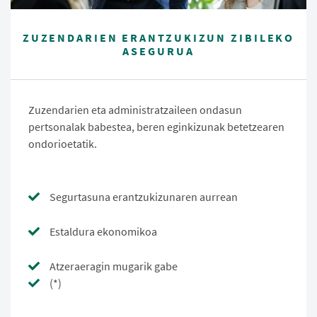
ZUZENDARIEN ERANTZUKIZUN ZIBILEKO
ASEGURUA
Zuzendarien eta administratzaileen ondasun
pertsonalak babestea, beren eginkizunak betetzearen
ondorioetatik.
Segurtasuna erantzukizunaren aurrean
Estaldura ekonomikoa
Atzeraeragin mugarik gabe
(*)