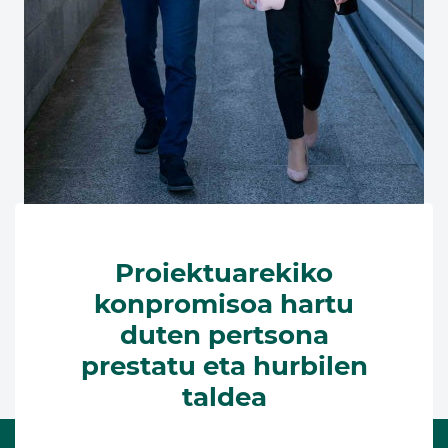
Proiektuarekiko
konpromisoa hartu
duten pertsona
prestatu eta hurbilen
taldea