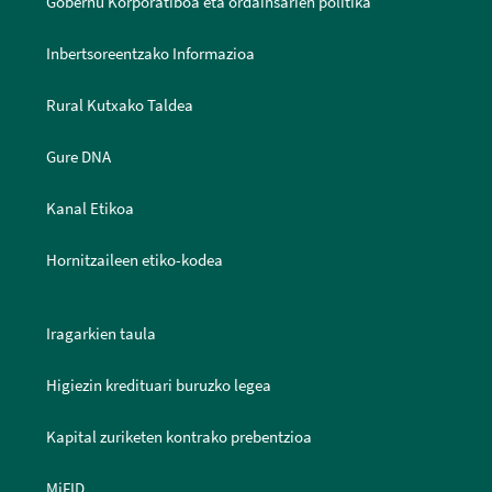
Gobernu Korporatiboa eta ordainsarien politika
Inbertsoreentzako Informazioa
Rural Kutxako Taldea
Gure DNA
Kanal Etikoa
Hornitzaileen etiko-kodea
Iragarkien taula
Higiezin kredituari buruzko legea
Kapital zuriketen kontrako prebentzioa
MiFID