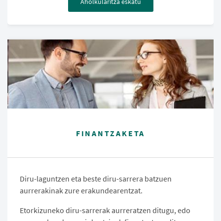
Aholkularitza eskatu
FINANTZAKETA
Diru-laguntzen eta beste diru-sarrera batzuen
aurrerakinak zure erakundearentzat.
Etorkizuneko diru-sarrerak aurreratzen ditugu, edo