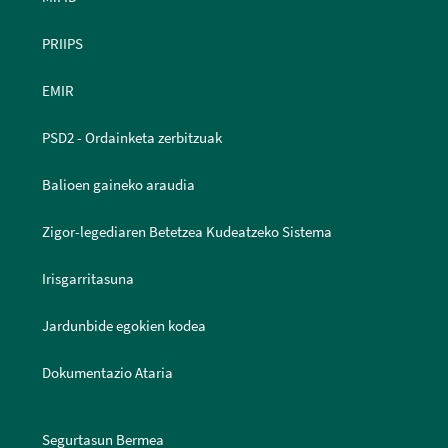
PRIIPS
EMIR
PSD2 - Ordainketa zerbitzuak
Balioen gaineko araudia
Zigor-legediaren Betetzea Kudeatzeko Sistema
Irisgarritasuna
Jardunbide egokien kodea
Dokumentazio Ataria
Segurtasun Bermea