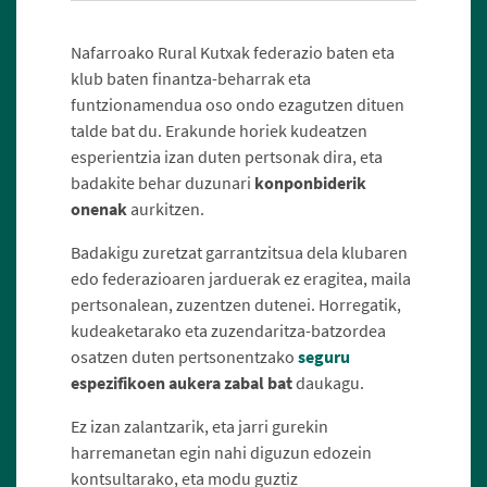
Nafarroako Rural Kutxak federazio baten eta
klub baten finantza-beharrak eta
funtzionamendua oso ondo ezagutzen dituen
talde bat du. Erakunde horiek kudeatzen
esperientzia izan duten pertsonak dira, eta
badakite behar duzunari
konponbiderik
onenak
aurkitzen.
Badakigu zuretzat garrantzitsua dela klubaren
edo federazioaren jarduerak ez eragitea, maila
pertsonalean, zuzentzen dutenei. Horregatik,
kudeaketarako eta zuzendaritza-batzordea
osatzen duten pertsonentzako
seguru
espezifikoen aukera zabal bat
daukagu.
Ez izan zalantzarik, eta jarri gurekin
harremanetan egin nahi diguzun edozein
kontsultarako, eta modu guztiz